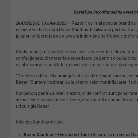
Bazată pe inconfundabila estetică 
BUCUREȘTI, 13 iulie 2023 –
Razer™, cel mai popular brand de l
colecție vestimentară Razer Xanthus. Echilibrând perfect funcționa
jucătorilor libertatea de a avea la îndemână perifericele prefera
Continuând șirul lansărilor de colecții vestimentare dezvoltate 
confecționată din materiale superioare, ce permit o bună circulaț
stilul unic și personalitatea, dincolo de limitele setup-ului de ga
“Credem cu tărie că gamingul este un stil de viață care se extin
Razer. “Suntem încântați să le oferim celor mai înflăcărați fani
Concepută pentru a oferi maximum de confort, funcționalitate și
vizuale bine-cunoscute ale Razer, noua gamă dispune de mai mul
uri cu sigla Razer.
Colecția Xanthus include:
Razer Xanthus – Oversized Tank:
Decorat cu un vizual Ra