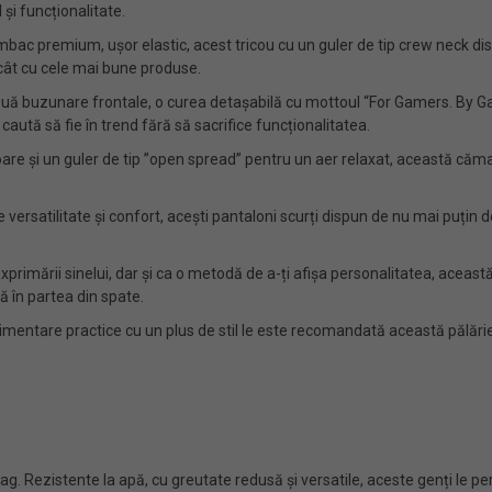
 și funcționalitate.
ac premium, ușor elastic, acest tricou cu un guler de tip crew neck dispu
cât cu cele mai bune produse.
ă buzunare frontale, o curea detașabilă cu mottoul “For Gamers. By Gam
ută să fie în trend fără să sacrifice funcționalitatea.
re și un guler de tip ”open spread” pentru un aer relaxat, această căm
versatilitate și confort, acești pantaloni scurți dispun de nu mai puțin 
primării sinelui, dar și ca o metodă de a-ți afișa personalitatea, aceas
ă în partea din spate.
imentare practice cu un plus de stil le este recomandată această pălări
g. Rezistente la apă, cu greutate redusă și versatile, aceste genți le per