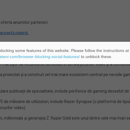
 oferta anumitor parteneri.
această pagină.
locking some features of this website. Please follow the instructions at
 la nivel mondial.
eateor.com/browser-blocking-social-features/
to unblock these.
e mai ușor de recunoscut simboluri în lumea jocurilor video și a comunităț
 proiectat și a construit cel mai mare ecosistem centrat pe nevoile gamer
e publicații de specialitate, include periferice de gaming deosebit de
 de milioane de utilizatori, include Razer Synapse (o platformă de tipu
curilor video).
, millennials și generația Z. Razer Gold este unul dintre cele mai mari se