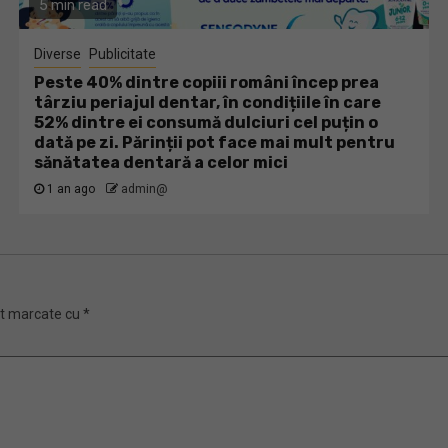
5 min read
Diverse
Publicitate
Peste 40% dintre copiii români încep prea
târziu periajul dentar, în condițiile în care
52% dintre ei consumă dulciuri cel puțin o
dată pe zi. Părinții pot face mai mult pentru
sănătatea dentară a celor mici
1 an ago
admin@
nt marcate cu
*