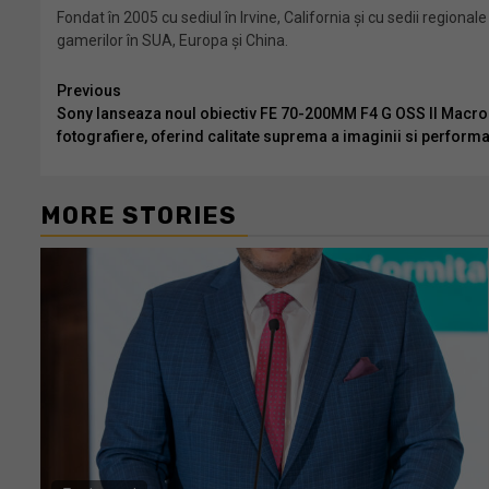
Fondat în 2005 cu sediul în Irvine, California și cu sedii region
gamerilor în SUA, Europa și China.
Continue
Previous
Sony lanseaza noul obiectiv FE 70-200MM F4 G OSS II Macro si
Reading
fotografiere, oferind calitate suprema a imaginii si perform
MORE STORIES