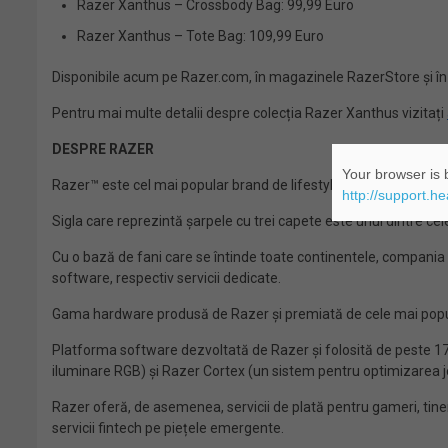
Razer Xanthus – Crossbody Bag: 99,99 Euro
Razer Xanthus – Tote Bag: 109,99 Euro
Disponibile acum pe Razer.com, în magazinele RazerStore și în
Pentru mai multe detalii despre colecția Razer Xanthus vizitați
DESPRE RAZER
Your browser is b
Razer™ este cel mai popular brand de lifestyle dedicat gamerilor
http://support.h
Sigla care reprezintă șarpele cu trei capete este unul dintre cel
Cu o bază de fani care se întinde toate continentele, compania a
software, respectiv servicii dedicate.
Gama hardware produsă de Razer și premiată de cele mai popular
Platforma software dezvoltată de Razer și folosită de peste 175
iluminare RGB) și Razer Cortex (un sistem pentru optimizarea jo
Razer oferă, de asemenea, servicii de plată pentru gameri, tineri
servicii fintech pe piețele emergente.