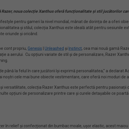
Razer, noua colecție Xanthus oferă funcționalitate și stil jucătorilor car
ifestyle pentru gameri la nivel mondial, mânat de dorința de a oferi obi
litatea și stilul, colecția Xanthus este ideală atât pentru sesiunile extin
te oriunde și oricând.
pe cont propriu,
Genesis
|
Unleashed
și
Instinct
, cea mai nouă gamă Razer 
ie a aerului. Cu opțiuni variate de stil și de personalizare, Razer Xanthu
ming.
de până la felul în care jucătorii își exprimă personalitatea,” a declara
 ai noștri cele mai bune obiecte vestimentare, care oferă noi moduri de a
 versatilitate, colecția Razer Xanthus este perfectă pentru pasionații 
te opțiuni de personalizare printre care și curele detașabile ce poartă 
zer în relief și confecționat din bumbac moale, ușor elastic, acest mai