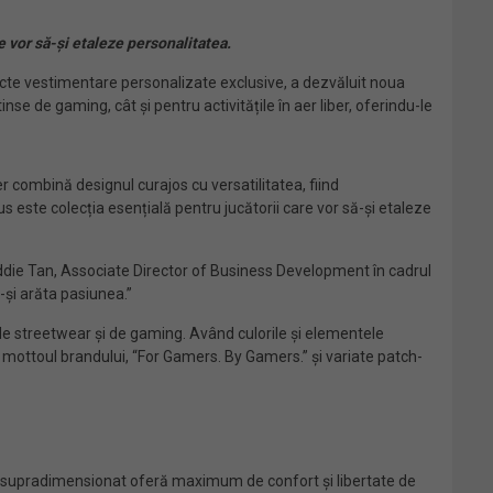
e vor să-și etaleze personalitatea.
ecte vestimentare personalizate exclusive, a dezvăluit noua
se de gaming, cât și pentru activitățile în aer liber, oferindu-le
combină designul curajos cu versatilitatea, fiind
s este colecția esențială pentru jucătorii care vor să-și etaleze
t Addie Tan, Associate Director of Business Development în cadrul
-și arăta pasiunea.”
de streetwear și de gaming. Având culorile și elementele
mottoul brandului, “For Gamers. By Gamers.” și variate patch-
ou supradimensionat oferă maximum de confort și libertate de