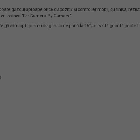
oate găzdui aproape orice dispozitiv și controller mobil, cu finisaj rezist
ă cu lozinca “For Gamers. By Gamers.”.
 găzdui laptopuri cu diagonala de până la 16”, această geantă poate fi pur
o