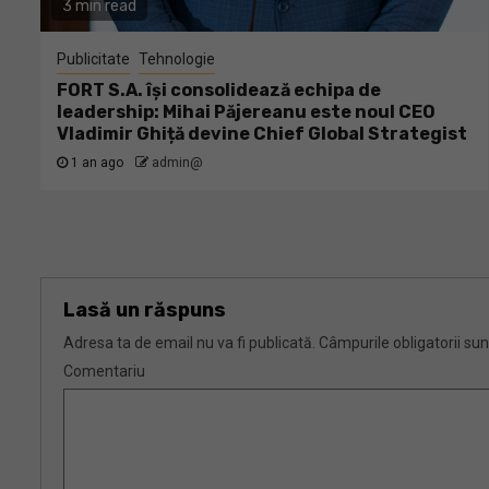
3 min read
Publicitate
Tehnologie
FORT S.A. își consolidează echipa de
leadership: Mihai Păjereanu este noul CEO
Vladimir Ghiță devine Chief Global Strategist
1 an ago
admin@
Lasă un răspuns
Adresa ta de email nu va fi publicată.
Câmpurile obligatorii su
Comentariu