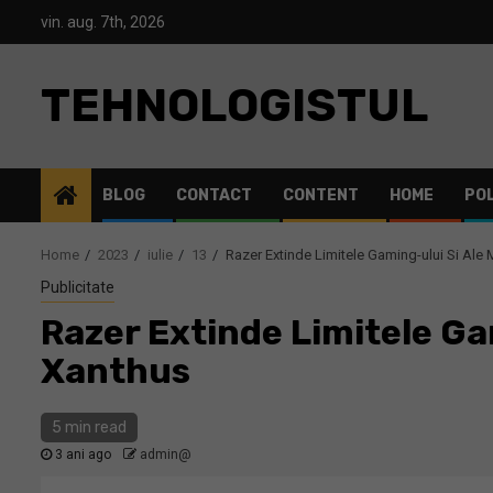
Skip
vin. aug. 7th, 2026
to
content
TEHNOLOGISTUL
BLOG
CONTACT
CONTENT
HOME
POL
Home
2023
iulie
13
Razer Extinde Limitele Gaming-ului Si Ale
Publicitate
Razer Extinde Limitele Ga
Xanthus
5 min read
3 ani ago
admin@