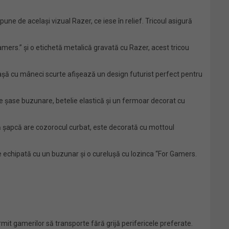
ne de același vizual Razer, ce iese în relief. Tricoul asigură
ers.” și o etichetă metalică gravată cu Razer, acest tricou
așă cu mâneci scurte afișează un design futurist perfect pentru
de șase buzunare, betelie elastică și un fermoar decorat cu
tă șapcă are cozorocul curbat, este decorată cu mottoul
e echipată cu un buzunar și o curelușă cu lozinca “For Gamers.
mit gamerilor să transporte fără grijă perifericele preferate.