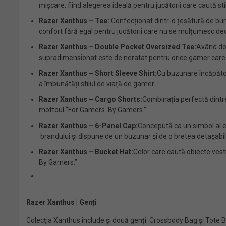
mișcare, fiind alegerea ideală pentru jucătorii care caută stil
Razer Xanthus – Tee:
Confecționat dintr-o țesătură de bumb
confort fără egal pentru jucătorii care nu se mulțumesc de
Razer Xanthus – Double Pocket Oversized Tee:
Având dou
supradimensionat este de neratat pentru orice gamer care ca
Razer Xanthus – Short Sleeve Shirt:
Cu buzunare încăpătoa
a îmbunătăți stilul de viață de gamer.
Razer Xanthus – Cargo Shorts:
Combinația perfectă dintre 
mottoul “For Gamers. By Gamers.”.
Razer Xanthus – 6-Panel Cap:
Concepută ca un simbol al ex
brandului și dispune de un buzunar și de o bretea detașabil
Razer Xanthus – Bucket Hat:
Celor care caută obiecte vest
By Gamers.”.
Razer Xanthus | Genți
Colecția Xanthus include și două genți: Crossbody Bag și Tote Ba