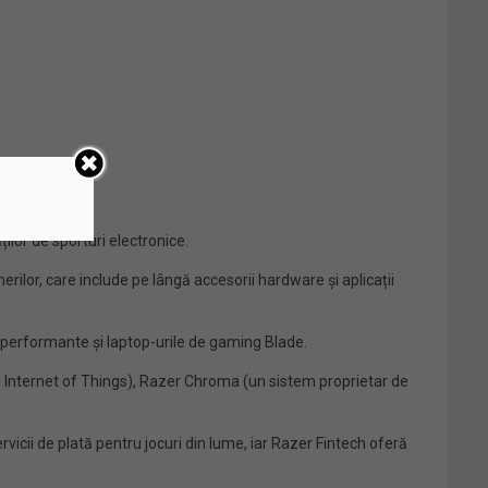
ilor de sporturi electronice.
ilor, care include pe lângă accesorii hardware și aplicații
 performante și laptop-urile de gaming Blade.
l Internet of Things), Razer Chroma (un sistem proprietar de
rvicii de plată pentru jocuri din lume, iar Razer Fintech oferă