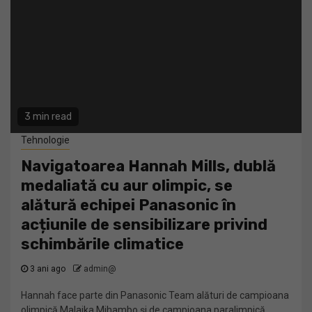
3 min read
Tehnologie
Navigatoarea Hannah Mills, dublă
medaliată cu aur olimpic, se
alătură echipei Panasonic în
acțiunile de sensibilizare privind
schimbările climatice
3 ani ago
admin@
Hannah face parte din Panasonic Team alături de campioana
olimpică Malaika Mihambo și de campioana paralimpică