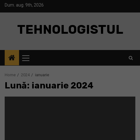
Skip
Dum. aug. 9th, 2026
to
content
TEHNOLOGISTUL
Primary
Menu
Home
2024
ianuarie
Lună: ianuarie 2024