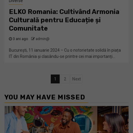
Diverse
ELKO Romania: Cultivând Armonia
Culturală pentru Educație și
Comunitate
3 ani ago
admin@
București, 11 ianuarie 2024 – Cu o notorietate solidă în piața
IT din România și clasându-se printre cei mai importanți...
Navigare
1
2
Next
în
YOU MAY HAVE MISSED
articole