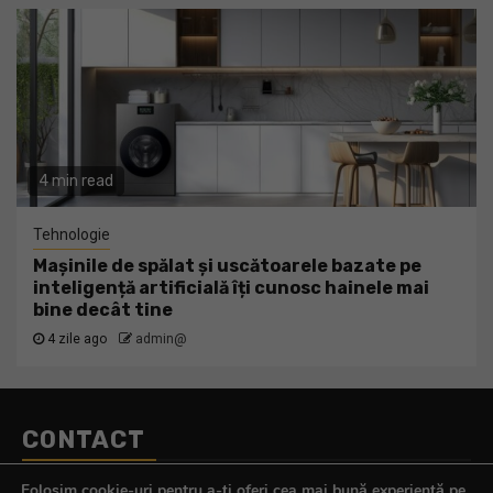
4 min read
Tehnologie
Mașinile de spălat și uscătoarele bazate pe
inteligență artificială îți cunosc hainele mai
bine decât tine
4 zile ago
admin@
CONTACT
Telefon:
0770.290.165
Folosim cookie-uri pentru a-ți oferi cea mai bună experiență pe