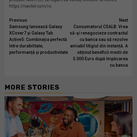
https://navitel.com/ro.
Continue
Previous
Next
Samsung lansează Galaxy
Consumatorul CSALB: Vrea
Reading
XCover7 și Galaxy Tab
să-și renegocieze contractul
Active5: Combinația perfectă
cu banca sau să rezolve
între durabilitate,
amiabil litigiul din instanță. A
performanță și productivitate
obținut beneficii medii de
5.000 Euro după împăcarea
cu banca
MORE STORIES