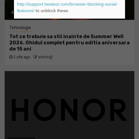
http://support.heateor.com/browser-blocking-social-
features/
to unblock these.
4 min read
Tehnologie
Tot ce trebuie sa stii inainte de Summer Well
2026. Ghidul complet pentru editia aniversara
de 15 ani
2 zile ago
admin@