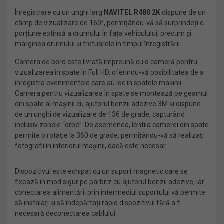
Înregistrare cu un unghi larg
NAVITEL R480 2K
dispune de un
câmp de vizualizare de 160°, permițându-vă să surprindeți o
porțiune extinsă a drumului în fața vehiculului, precum și
marginea drumului și trotuarele în timpul înregistrării.
Camera de bord este livrată împreună cu o cameră pentru
vizualizarea în spate în Full HD, oferindu-vă posibilitatea de a
înregistra evenimentele care au loc în spatele mașinii.
Camera pentru vizualizarea în spate se montează pe geamul
din spate al mașinii cu ajutorul benzii adezive 3M și dispune
de un unghi de vizualizare de 136 de grade, capturând
inclusiv zonele “orbe”. De asemenea, lentila camerei din spate
permite o rotație la 360 de grade, permițându-vă să realizați
fotografii în interiorul mașinii, dacă este necesar.
Dispozitivul este echipat cu un suport magnetic care se
fixează în mod sigur pe parbriz cu ajutorul benzii adezive, iar
conectarea alimentării prin intermediul suportului vă permite
să instalați și să îndepărtați rapid dispozitivul fără a fi
necesară deconectarea cablului.