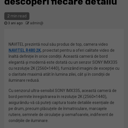
descoperi fiecare detaliu
2 min read
3 ani ago
admin@
NAVITEL prezintă noul său produs de top, camera video
NAVITEL R480 2K
, proiectat pentru a oferi calitate video de
înaltă definiție în orice condiții. Această cameră de bord
elegantă și modernă este dotată cu un senzor SONY IMX335
cu rezoluție 2K (2560×1440), furnizând imagini de excepție cu
o claritate maximă atât în lumina zilei, cât și în condiții de
iluminare redusă.
Cu senzorul ultra-sensibil SONY IMX335, această cameră de
bord permite înregistrarea în rezoluție 2K (2560×1440),
asigurându-vă că puteți captura toate detaliile esențiale de
pe drum, precum plăcuțele de înmatriculare, marcajele
rutiere, semnele de circulație și semafoarele, indiferent de
condițiile de iluminare.