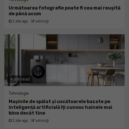
Următoarea fotografie poate fi cea mai reușită
de până acum
2 zile ago
admin@
4 min read
Tehnologie
Mașinile de spălat și uscătoarele bazate pe
inteligență artificială îți cunosc hainele mai
bine decât tine
2 zile ago
admin@