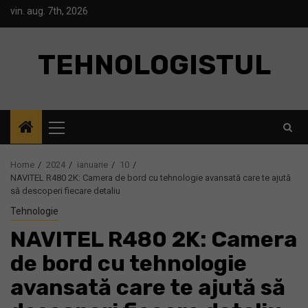
Skip
vin. aug. 7th, 2026
to
content
TEHNOLOGISTUL
Primary
Menu
Home
2024
ianuarie
10
NAVITEL R480 2K: Camera de bord cu tehnologie avansată care te ajută
să descoperi fiecare detaliu
Tehnologie
NAVITEL R480 2K: Camera
de bord cu tehnologie
avansată care te ajută să