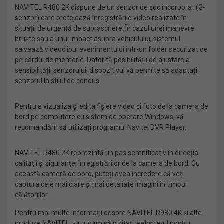
NAVITEL R480 2K dispune de un senzor de șoc încorporat (G-
senzor) care protejează înregistrările video realizate în
situații de urgență de suprascriere. În cazul unei manevre
bruște sau a unui impact asupra vehiculului, sistemul
salvează videoclipul evenimentului într-un folder securizat de
pe cardul de memorie. Datorită posibilității de ajustare a
sensibilității senzorului, dispozitivul vă permite să adaptați
senzorul la stilul de condus.
Pentru a vizualiza și edita fișiere video și foto de la camera de
bord pe computere cu sistem de operare Windows, vă
recomandăm să utilizați programul Navitel DVR Player.
NAVITEL R480 2K reprezintă un pas semnificativ în direcția
calității și siguranței înregistrărilor de la camera de bord. Cu
această cameră de bord, puteți avea încredere că veți
captura cele mai clare și mai detaliate imagini în timpul
călătoriilor.
Pentru mai multe informații despre NAVITEL R980 4K și alte
produse NAVITEL, vă rugăm să vizitați website-ul nostru