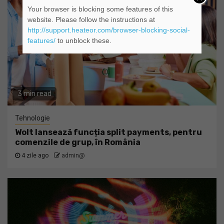
Your browser is blocking some features of this
website. Please follow the instructions at
http://support.heateor.com/browser-blocking-social-
features/
to unblock these.
3 min read
Tehnologie
Wolt lansează funcția split payments, pentru
comenzile de grup, în România
4 zile ago
admin@