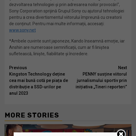
dezvoltarea tehnologiei și prin adresarea noilor provocări”,
Sony Corporation sprijină Grupul Sony cu ajutorul tehnologiei
pentru a crea divertismentul viitorului împreună cu creatorii
de conținut. Pentru mai multe informații, accesați:
www.sony.net
*Ambele cuvinte sunt japoneze, Kando înseamnă emoție, iar
Anshin are numeroase semnificații, cum ar fi liniștea
sufletească, liniște, fiabilitate și încredere.
Continue
Previous
Next
Kingston Technology deține
PENNY susține viitorul
Reading
cea mai bună cotă pe piața de
jurnalismului sportiv prin
distribuție a SSD-urilor pe
inițiativa „Tineri reporteri”
anul 2023
MORE STORIES