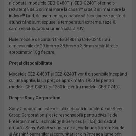
niciodată, modelele CEB-G480T și CEB-G240T oferind o
iii
rezistență de 5 ori mai mare la căderi
și de 3 ori mai mare la
iii
îndoire
fiind, de asemenea, capabile să funcționeze perfect
atunci când sunt expuse la temperaturi extreme, raze X,
ⅳ
câmp electrostatic și lumină solară
UV.
Noile modele de carduri CEB-G480T și CEB-G240T au
dimensiunile de 29.6mm x 38.5mm x 3.8mm și cântăresc
aproximativ 10g fiecare.
Preț și disponibilitate
Modelele CEB-G480T și CEB-G240T vor fi disponibile începând
cu luna aprilie, la un preț de aproximativ 1950 lei pentru
modelul CEB-G480T și 1250 lei pentru modelul CEB-G240T.
Despre Sony Corporation
Sony Corporation este o filială deținută în totalitate de Sony
Group Corporation și este responsabilă pentru diviziile de
Entertainment, Technology & Services (ET&S) din cadrul
grupului Sony. Având viziunea de a „continua să ofere Kando
și Anshin* oamenilor și comunităților din întreaga lume prin