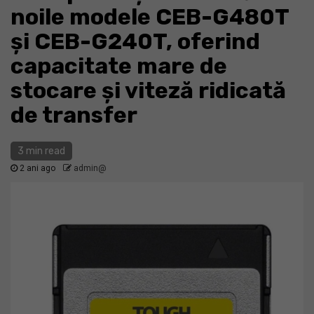
noile modele CEB-G480T
și CEB-G240T, oferind
capacitate mare de
stocare și viteză ridicată
de transfer
3 min read
2 ani ago
admin@