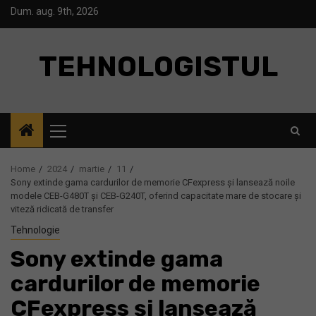
Skip
Dum. aug. 9th, 2026
to
content
TEHNOLOGISTUL
Primary
Menu
Home
2024
martie
11
Sony extinde gama cardurilor de memorie CFexpress și lansează noile
modele CEB-G480T și CEB-G240T, oferind capacitate mare de stocare și
viteză ridicată de transfer
Tehnologie
Sony extinde gama
cardurilor de memorie
CFexpress și lansează