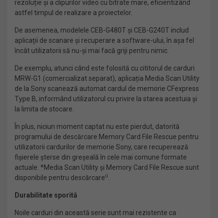
rezoluție și a clipurilor video cu bitrate mare, eficientizând
astfel timpul de realizare a proiectelor.
De asemenea, modelele CEB-G480T și CEB-G240T includ
aplicații de scanare și recuperare a software-ului, în așa fel
încât utilizatorii să nu-și mai facă griji pentru nimic.
De exemplu, atunci când este folosită cu cititorul de carduri
MRW-G1 (comercializat separat), aplicația Media Scan Utility
de la Sony scanează automat cardul de memorie CFexpress
Type B, informând utilizatorul cu privire la starea acestuia și
la limita de stocare.
În plus, niciun moment captat nu este pierdut, datorită
programului de descărcare Memory Card File Rescue pentru
utilizatorii cardurilor de memorie Sony, care recuperează
fișierele șterse din greșeală în cele mai comune formate
actuale. *Media Scan Utility și Memory Card File Rescue sunt
ii
disponibile pentru descărcare
.
Durabilitate sporită
Noile carduri din această serie sunt mai rezistente ca