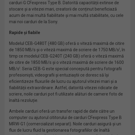
carduri G CFexpress Type B. Datorită capacității extinse de
stocare și a vitezei mari, creatorii de conținut beneficiază
acum de mai multă fiabilitate și mai multă stabilitate, cu cele
mai noi carduri de la Sony.
Rapide și fiabile
Modelul CEB-G480T (480 GB) oferă o viteză maximă de citire
i
de 1850 MB/s și o viteză maximă de scriere de 1750 MB/s
, în
timp ce modelul CEB-G240T (240 GB) oferă o viteză maximă
de citire de 1850 MB/s și o viteză maximă de scriere de 1600
i
MB/s
. Seria CEB-G este special concepută pentru fotografii
profesioniști, videografii și entuziaștii ce doresc să își
eficientizeze fluxurile de lucru cu ajutorul vitezei mari și a
fiabilității extraordinare. Astfel, datorită vitezei ridicate de
scriere, noile carduri pot fi utilizate alături de camere foto de
înaltă rezoluție.
Ambele carduri oferă un transfer rapid de date către un
computer cu ajutorul cititorului de carduri CFexpress Type B
MRW-G1 (comercializat separat). Noile carduri asigură și un
flux de lucru fluid la gestionarea fotografiilor de înaltă