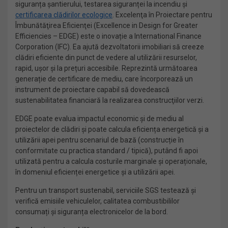
siguranța șantierului, testarea siguranței la incendiu și
certificarea clădirilor ecologice
. Excelenţa în Proiectare pentru
Îmbunătăţirea Eficienţei (Excellence in Design for Greater
Efficiencies – EDGE) este o inovație a International Finance
Corporation (IFC). Ea ajută dezvoltatorii imobiliari să creeze
clădiri eficiente din punct de vedere al utilizării resurselor,
rapid, ușor și la prețuri accesibile. Reprezintă următoarea
generație de certificare de mediu, care încorporează un
instrument de proiectare capabil să dovedească
sustenabilitatea financiară la realizarea construcţiilor verzi.
EDGE poate evalua impactul economic și de mediu al
proiectelor de clădiri și poate calcula eficiența energetică și a
utilizării apei pentru scenariul de bază (construcție în
conformitate cu practica standard / tipică), putând fi apoi
utilizată pentru a calcula costurile marginale și operaționale,
în domeniul eficienței energetice și a utilizării apei.
Pentru un transport sustenabil, serviciile SGS testează și
verifică emisiile vehiculelor, calitatea combustibililor
consumați și siguranța electronicelor de la bord.