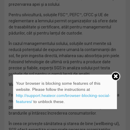
prezervarea apei și a solului.
Pentru silvicultură, soluțiile FSC™, PEFC™, CFCC și UE de
reglementare a lemnului permit organizațiilor să ofere date
de trasabilitate și certificare, atât pentru managementul
pădurilor, cât și pentru lanțul de custodie.
În cazul managementului solului, soluțiile sunt menite să
reducă potențialul de expunere umană la contaminanții din
sol, fie prin ingestia directă, inhalarea sau absorbția prin piele.
Folosind tehnologie de ultimă oră pentru a produce date
precise și fiabile, experții SGS în analiza solului pot testa
probele de sol pentru o gamă largă de analiți.
Your browser is blocking some features of this
Viață sustenabilă
website. Please follow the instructions at
Folosind cea mai vastă rețea de laboratoare independente la
http://support.heateor.com/browser-blocking-social-
nivel global, experții SGS permit organizațiilor să livreze
features/
to unblock these.
produse alimentare sigure, sustenabile, care protejează
brandurile și întăresc încrederea consumatorilor.
În ceea ce privește sănătatea și starea de bine (wellbeing-ul),
SGS oferă expertiza și resursele necesare organizațiilor