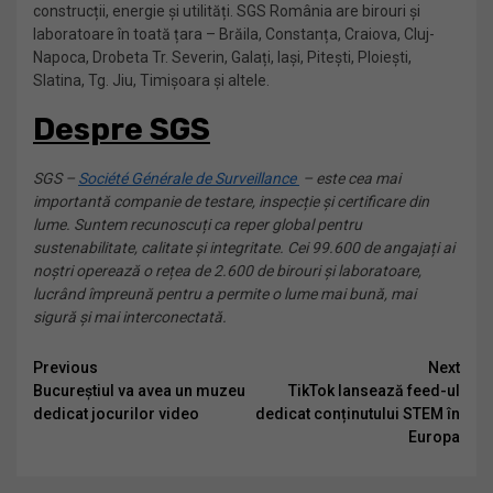
construcții, energie și utilități. SGS România are birouri și
laboratoare în toată țara – Brăila, Constanța, Craiova, Cluj-
Napoca, Drobeta Tr. Severin, Galați, Iași, Pitești, Ploiești,
Slatina, Tg. Jiu, Timișoara și altele.
Despre SGS
SGS –
Société Générale de Surveillance
– este cea mai
importantă companie de testare, inspecție și certificare din
lume. Suntem recunoscuți ca reper global pentru
sustenabilitate, calitate și integritate. Cei 99.600 de angajați ai
noștri operează o rețea de 2.600 de birouri și laboratoare,
lucrând împreună pentru a permite o lume mai bună, mai
sigură și mai interconectată.
Continue
Previous
Next
Bucureștiul va avea un muzeu
TikTok lansează feed-ul
Reading
dedicat jocurilor video
dedicat conținutului STEM în
Europa