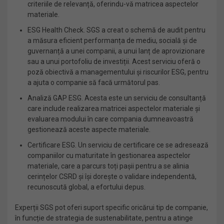
criteriile de relevanță, oferindu-vă matricea aspectelor
materiale.
ESG Health Check. SGS a creat o schemă de audit pentru
a măsura eficient performanța de mediu, socială și de
guvernanță a unei companii, a unui lanț de aprovizionare
sau a unui portofoliu de investiții. Acest serviciu oferă o
poză obiectivă a managementului și riscurilor ESG, pentru
a ajuta o companie să facă următorul pas.
Analiză GAP ESG. Acesta este un serviciu de consultanță
care include realizarea matricei aspectelor materiale și
evaluarea modului în care compania dumneavoastră
gestionează aceste aspecte materiale.
Certificare ESG. Un serviciu de certificare ce se adresează
companiilor cu maturitate în gestionarea aspectelor
materiale, care a parcurs toți pașii pentru a se alinia
cerințelor CSRD și își dorește o validare independentă,
recunoscută global, a efortului depus.
Experții SGS pot oferi suport specific oricărui tip de companie,
în funcție de strategia de sustenabilitate, pentru a atinge