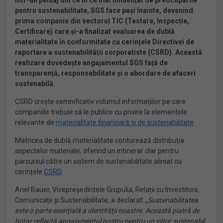
Într-un peisaj din ce în ce mai influențat de preocupările
pentru sustenabilitate, SGS face pași înainte, devenind
prima companie din sectorul TIC (Testare, Inspecție,
Certificare) care și-a finalizat evaluarea de dublă
materialitate în conformitate cu cerințele Directivei de
raportare a sustenabilității corporatiste (CSRD). Această
realizare dovedește angajamentul SGS față de
transparență, responsabilitate și o abordare de afaceri
sustenabilă.
CSRD crește semnificativ volumul informațiilor pe care
companiile trebuie să le publice cu privire la elementele
relevante de
materialitate financiară și de sustenabilitate
.
Matricea de dublă materialitate conturează distribuția
aspectelor materiale, oferind un intinerar clar pentru
parcursul către un sistem de sustenabilitate aliniat cu
cerințele
CSRD
.
Ariel Bauer, Vicepreședintele Grupului, Relații cu Investitorii,
Comunicații și Sustenabilitate, a declarat: „
Sustenabilitatea
este o parte esențială a identității noastre. Această piatră de
hotar reflectă angajamentul nostru pentru un viitor sustenabil,