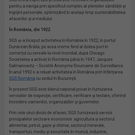
pentru a naviga prin specificul complex al științelor sănătății și
îngrijirii personale, optimizând în același timp sustenabilitatea
afacerilor și a mediului.
În România, din 1922
SGS și-a început activitatea în România în 1922, în portul
Dunărean Brăila, pe acea vreme fiind al doilea port în
comerțul cu cereale la nivel mondial, după Chicago.
Societatea a activat în România până în 1947, Jacques
Salmanowitz – Société Anonyme Roumaine de Surveillance.
În anul 1992 s-a reluat activitatea în România prin înființarea
SGS România
cu sediul în București.
În prezent SGS este liderul național privat în furnizarea
serviciilor de inspecție, certificare, verificare și testare, oferind
încredere oamenilor, organizațiilor și guvernelor.
Prin cele cinci divizii de afaceri, SGS furnizează servicii
principalelor sectoare economice: agricultura și sectorul
alimentar, petrol, gaze și chimie, sectorul minerale,
transporturi, mediu și securitate în muncă, industrie,