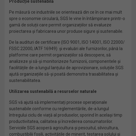
Producție sustenabilă
Pe măsură ce industriile se orientează din ce în ce mai mult
spre o economie circulară, SGS le vine în întâmpinare printr-o
gamă de soluții care permit organizațiilor să evalueze
proiectarea și fabricarea unor produse sigure și sustenabile.
De la audituri de certificare (ISO 9001, ISO 14001, ISO 22000/
FSSC 22000, IATF 16949) și evaluări ale furnizorilor, până la
platforme care permit organizațiilor să descopere, să
analizeze și să-și monitorizeze furnizorii, componentele și
facilitățile de-a lungul lanțului de aprovizionare, soluțiile SGS
ajută organizațiile să-și poată demonstra trasabilitatea și
sustenabilitatea.
Utilizarea sustenabilă a resurselor naturale
SGS vă ajută să implementați procese operaționale
sustenabile conforme cu reglementările, de-a lungul
întregului ciclu de viață al produselor, sporind în același timp
productivitatea, calitatea și încrederea consumatorilor.
Serviciile SGS acoperă agricultura și pescuitul, silvicultura,
combustibilii fosili, activitățile de minerit, testarea solului și