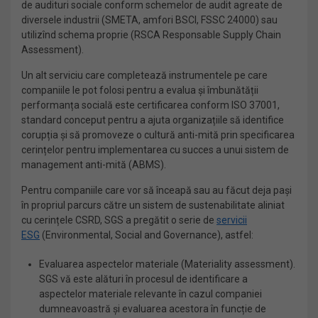
de audituri sociale conform schemelor de audit agreate de
diversele industrii (SMETA, amfori BSCI, FSSC 24000) sau
utilizînd schema proprie (RSCA Responsable Supply Chain
Assessment).
Un alt serviciu care completează instrumentele pe care
companiile le pot folosi pentru a evalua și îmbunătății
performanța socială este certificarea conform ISO 37001,
standard conceput pentru a ajuta organizațiile să identifice
corupția și să promoveze o cultură anti-mită prin specificarea
cerințelor pentru implementarea cu succes a unui sistem de
management anti-mită (ABMS).
Pentru companiile care vor să înceapă sau au făcut deja pași
în propriul parcurs către un sistem de sustenabilitate aliniat
cu cerințele CSRD, SGS a pregătit o serie de
servicii
ESG
(Environmental, Social and Governance), astfel:
Evaluarea aspectelor materiale (Materiality assessment).
SGS vă este alături în procesul de identificare a
aspectelor materiale relevante în cazul companiei
dumneavoastră și evaluarea acestora în funcție de