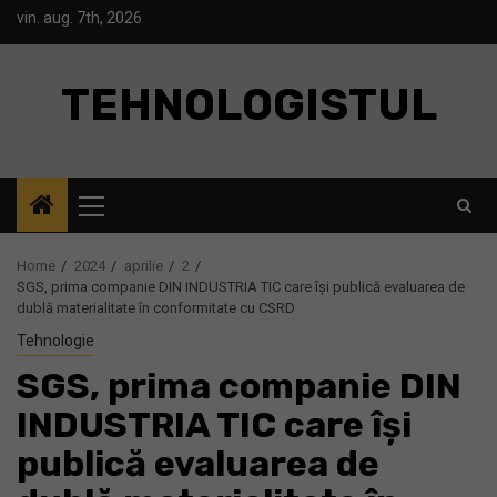
Skip
vin. aug. 7th, 2026
to
content
TEHNOLOGISTUL
Primary
Menu
Home
2024
aprilie
2
SGS, prima companie DIN INDUSTRIA TIC care își publică evaluarea de
dublă materialitate în conformitate cu CSRD
Tehnologie
SGS, prima companie DIN
INDUSTRIA TIC care își
publică evaluarea de