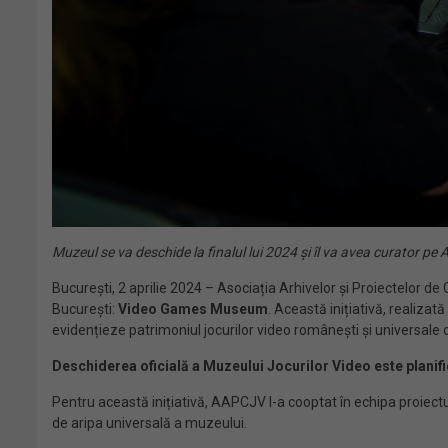
Muzeul se va deschide la finalul lui 2024
ș
i îl va avea curator pe
București, 2 aprilie 2024 – Asociația Arhivelor și Proiectelor d
București:
Video Games Museum
. Această inițiativă, realiza
evidențieze patrimoniul jocurilor video românești și universale c
Deschiderea oficială a Muzeului Jocurilor Video este planifi
Pentru această inițiativă, AAPCJV l-a cooptat în echipa proie
de aripa universală a muzeului.