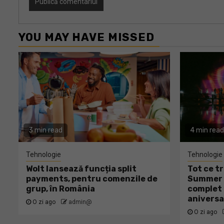
YOU MAY HAVE MISSED
3 min read
4 min read
Tehnologie
Tehnologie
Wolt lansează funcția split
Tot ce tr
payments, pentru comenzile de
Summer W
grup, în România
complet 
aniversa
O zi ago
admin@
O zi ago