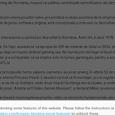
aming din România, muzeul va sublinia contribuțiile semnificative ale dezvo
 prin istoria jocurilor video, prezentând evoluția acestora de la simpli 
le de jocuri, software original, artă conceptuală și interviuri cu dezvolt
ea interacționa cu primul joc dezvoltat în România, Astro 64, în anul 1978,
e. De fapt, aceasta se va apropia de 200 de miliarde de dolari in 2024, d
u deja un muzeu dedicat gaming-ului. Nu numai prin heritage-ul lăsat de 
or și a companiilor să se implice activ în lumea gamingului, pentru a acc
AAPCJV.
la începurile homo sapiens, oamenii s-au jucat analog. În ultimii 50 de an
si eterna Princess Peach. E absolut normal să fii nostalgic, și e în regulă 
is-a-vis de un Solitaire, unde două mișcări la stânga duc la Quake, și un
ii de jocuri. Acesta va fi Video Games Museum”, a declarat Miloš Jovanovi
chează recunoașterea jocurilor video ca elemente fundamentale ale cul
irație în istoria și arta jocurilor video. Această inițiativă subliniază ang
locking some features of this website. Please follow the instructions at
oniului cultural, care influențează generații întregi”, a declarat Adrian 
eateor.com/browser-blocking-social-features/
to unblock these.