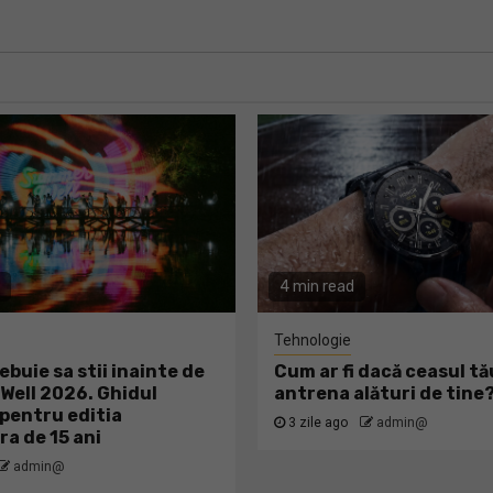
4 min read
Tehnologie
ebuie sa stii inainte de
Cum ar fi dacă ceasul tă
ell 2026. Ghidul
antrena alături de tine
pentru editia
3 zile ago
admin@
ra de 15 ani
admin@