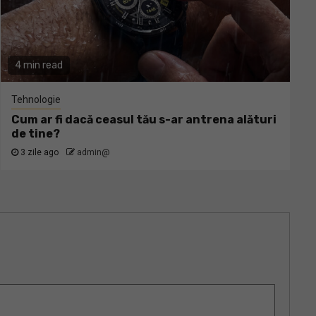
4 min read
Tehnologie
Cum ar fi dacă ceasul tău s-ar antrena alături
de tine?
3 zile ago
admin@