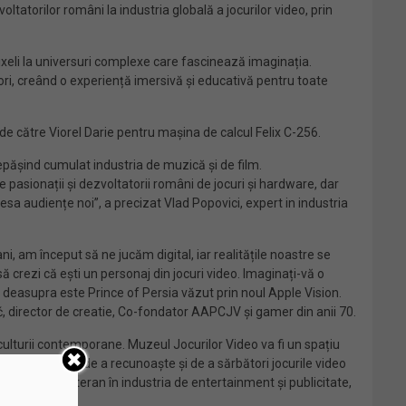
ltatorilor români la industria globală a jocurilor video, prin
pixeli la universuri complexe care fascinează imaginația.
atori, creând o experiență imersivă și educativă pentru toate
 de către Viorel Darie pentru mașina de calcul Felix C-256.
epășind cumulat industria de muzică și de film.
pasionații și dezvoltatorii români de jocuri și hardware, dar
esa audiențe noi”, a precizat Vlad Popovici, expert in industria
i, am început să ne jucăm digital, iar realitățile noastre se
să crezi că ești un personaj din jocuri video. Imaginați-vă o
de deasupra este Prince of Persia văzut prin noul Apple Vision.
ć, director de creatie, Co-fondator AAPCJV și gamer din anii 70.
turii contemporane. Muzeul Jocurilor Video va fi un spațiu
ajamentul nostru de a recunoaște și de a sărbători jocurile video
Ștefănoiu, veteran în industria de entertainment și publicitate,