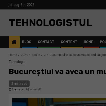
Skip
joi. aug. 6th, 2026
to
content
TEHNOLOGISTUL
BLOG
CONTACT
CONTENT
HOME
POL
Home
2024
aprilie
2
Bucureștiul va avea un muzeu dedicat jocu
Tehnologie
Bucureștiul va avea un mu
3 min read
2 ani ago
admin@