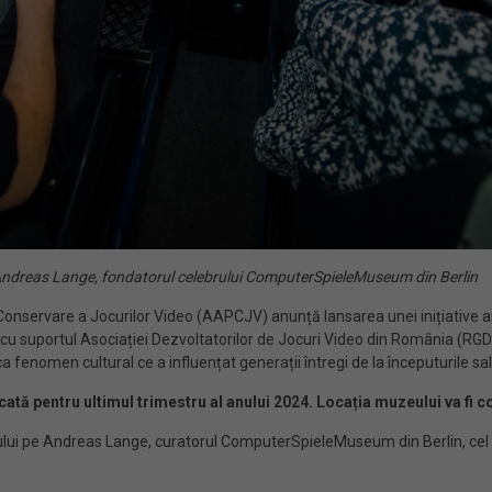
 Andreas Lange, fondatorul celebrului
ComputerSpieleMuseum din Berlin
e Conservare a Jocurilor Video (AAPCJV) anunță lansarea unei inițiative 
tă cu suportul Asociației Dezvoltatorilor de Jocuri Video din România (RGDA
a fenomen cultural ce a influențat generații întregi de la începuturile sal
cată pentru ultimul trimestru al anului 2024. Locația muzeului va fi 
ctului pe Andreas Lange, curatorul ComputerSpieleMuseum din Berlin, ce