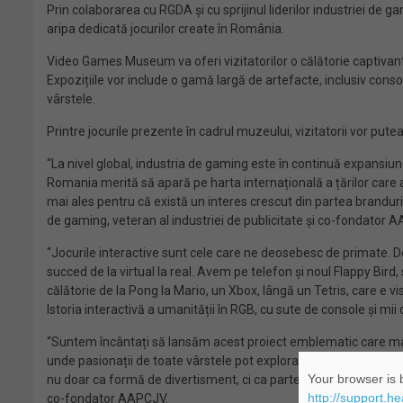
Prin colaborarea cu RGDA și cu sprijinul liderilor industriei de g
aripa dedicată jocurilor create în România.
Video Games Museum va oferi vizitatorilor o călătorie captivantă
Expozițiile vor include o gamă largă de artefacte, inclusiv conso
vârstele.
Printre jocurile prezente în cadrul muzeului, vizitatorii vor put
“La nivel global, industria de gaming este în continuă expansiun
Romania merită să apară pe harta internațională a țărilor care a
mai ales pentru că există un interes crescut din partea branduril
de gaming, veteran al industriei de publicitate și co-fondator 
“Jocurile interactive sunt cele care ne deosebesc de primate. De 
succed de la virtual la real. Avem pe telefon și noul Flappy Bird, 
călătorie de la Pong la Mario, un Xbox, lângă un Tetris, care e v
Istoria interactivă a umanității în RGB, cu sute de console și m
“Suntem încântați să lansăm acest proiect emblematic care mar
unde pasionații de toate vârstele pot explora, învăța și găsi insp
Your browser is b
nu doar ca formă de divertisment, ci ca parte importantă a patrim
http://support.h
co-fondator AAPCJV.