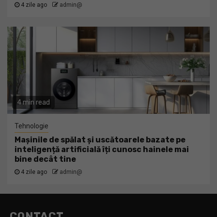
4 zile ago
admin@
4 min read
Tehnologie
Mașinile de spălat și uscătoarele bazate pe
inteligență artificială îți cunosc hainele mai
bine decât tine
4 zile ago
admin@
CONTACT