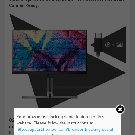
Calman Ready:
Your browser is blocking some features of this
Q27U3CV
: Panou IPS de 27″ cu rezoluție QHD (2560×1440),
website. Please follow the instructions at
rată de reîmprospătare de 60/75 Hz și certificare VESA
http://support.heateor.com/browser-blocking-social-
DisplayHDR 400, 1x HDMI 1.4, 1x intrare DisplayPort 1.4, 1x