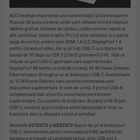
AOC înțelege importanța unei conectivități fără întreruperi în
fluxurile de lucru creative, unde sunt utilizate în mod obișnuit
tablete grafice, cititoare de carduri, unități externe rapide și
alte periferice. Seria Graphic Pro U3 este echipată cu o gamă
largă de porturi, printre care HDMI 1.4/2.0, DisplayPort 1.4
pentru conexiuni video, dar și un hub USB-C cu o lățime de
bandă de 10 Gbps cu USB 3.2 Gen2 și intrare RJ-45. Hub-ul
include un port USB-C upstream care suportă modul
DisplayPort Alt pentru a extinde ecranul, 96 W Power Delivery,
Ethernet pass-through și un al doilea port USB-C downstream
cu 15 W Power Delivery care permite conectarea unor
dispozitive suplimentare. În cele din urmă, 4 porturi USB-A
completează hub-ul pentru conectarea perifericelor
suplimentare. Cu o putere de încărcare de până la 96 W prin
USB-C, creatorii își pot încărca astfel laptopurile în timp ce
transferă date și afișează conținut simultan.
Modelele
U27U3CV
și
U32U3CV
dispun de un al treilea port
USB-C downstream pentru comutatorul KVM, astfel încât
tastatura și mouse-ul conectate la hub-ul lor USB pot fi