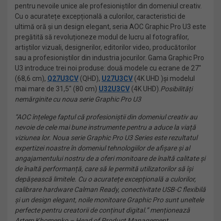
pentru nevoile unice ale profesioniștilor din domeniul creativ.
Cu o acuratețe excepțională a culorilor, caracteristici de
ultimă oră și un design elegant, seria AOC Graphic Pro U3 este
pregătită să revoluționeze modul de lucru al fotografilor,
artiștilor vizuali, designerilor, editorilor video, producătorilor
sau a profesioniștilor din industria jocurilor. Gama Graphic Pro
U3 introduce trei noi produse: două modele cu ecrane de 27″
(68,6 cm),
Q27U3CV
(QHD),
U27U3CV
(4K UHD )și modelul
mai mare de 31,5″ (80 cm)
U32U3CV
(4K UHD).
Posibilități
nemărginite cu noua serie Graphic Pro U3
“AOC înțelege faptul că profesioniștii din domeniul creativ au
nevoie de cele mai bune instrumente pentru a aduce la viață
viziunea lor. Noua serie Graphic Pro U3 Series este rezultatul
expertizei noastre în domeniul tehnologiilor de afișare și al
angajamentului nostru de a oferi monitoare de înaltă calitate și
de înaltă performanță, care să le permită utilizatorilor să își
depășească limitele. Cu o acuratețe excepțională a culorilor,
calibrare hardware Calman Ready, conectivitate USB-C flexibilă
și un design elegant, noile monitoare Graphic Pro sunt uneltele
perfecte pentru creatorii de conținut digital.” menționează
Artem Khomenko – Head of Product Management