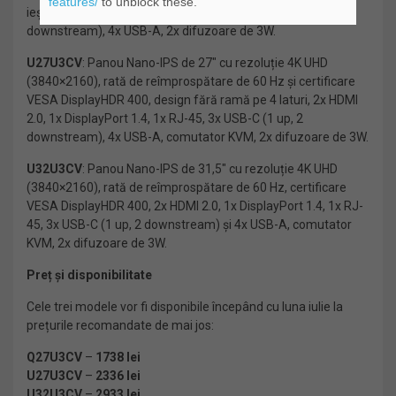
features/
to unblock these.
ieșire DisplayPort 1.4, 1x RJ-45, 2x porturi USB-C (1 up, 1
downstream), 4x USB-A, 2x difuzoare de 3W.
U27U3CV
: Panou Nano-IPS de 27″ cu rezoluție 4K UHD
(3840×2160), rată de reîmprospătare de 60 Hz și certificare
VESA DisplayHDR 400, design fără ramă pe 4 laturi, 2x HDMI
2.0, 1x DisplayPort 1.4, 1x RJ-45, 3x USB-C (1 up, 2
downstream), 4x USB-A, comutator KVM, 2x difuzoare de 3W.
U32U3CV
: Panou Nano-IPS de 31,5″ cu rezoluție 4K UHD
(3840×2160), rată de reîmprospătare de 60 Hz, certificare
VESA DisplayHDR 400, 2x HDMI 2.0, 1x DisplayPort 1.4, 1x RJ-
45, 3x USB-C (1 up, 2 downstream) și 4x USB-A, comutator
KVM, 2x difuzoare de 3W.
Preț și disponibilitate
Cele trei modele vor fi disponibile începând cu luna iulie la
prețurile recomandate de mai jos:
Q27U3CV
–
1738 lei
U27U3CV
–
2336 lei
U32U3CV
–
2933 lei