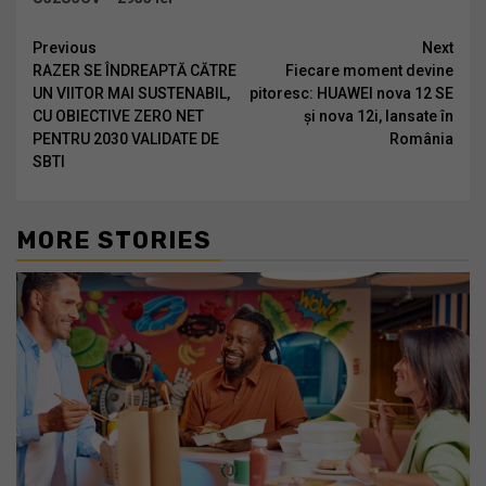
Continue
Previous
Next
RAZER SE ÎNDREAPTĂ CĂTRE
Fiecare moment devine
Reading
UN VIITOR MAI SUSTENABIL,
pitoresc: HUAWEI nova 12 SE
CU OBIECTIVE ZERO NET
și nova 12i, lansate în
PENTRU 2030 VALIDATE DE
România
SBTI
MORE STORIES