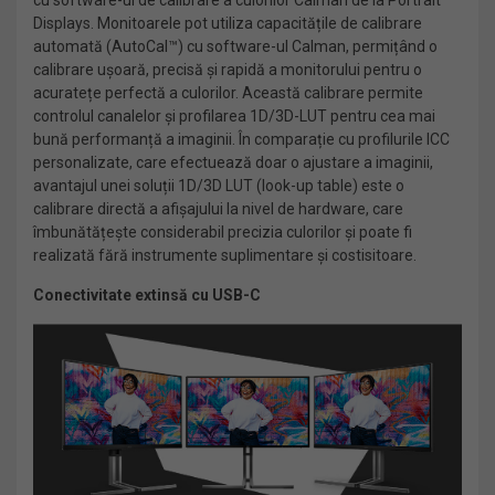
cu software-ul de calibrare a culorilor Calman de la Portrait
Displays. Monitoarele pot utiliza capacitățile de calibrare
automată (AutoCal™) cu software-ul Calman, permițând o
calibrare ușoară, precisă și rapidă a monitorului pentru o
acuratețe perfectă a culorilor. Această calibrare permite
controlul canalelor și profilarea 1D/3D-LUT pentru cea mai
bună performanță a imaginii. În comparație cu profilurile ICC
personalizate, care efectuează doar o ajustare a imaginii,
avantajul unei soluții 1D/3D LUT (look-up table) este o
calibrare directă a afișajului la nivel de hardware, care
îmbunătățește considerabil precizia culorilor și poate fi
realizată fără instrumente suplimentare și costisitoare.
Conectivitate extinsă cu USB-C