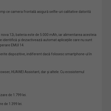
 ce camera frontală asigură selfie-uri calitative datorită
 nova 12i, bateria este de 5.000 mAh, iar alimentarea acesteia
re identifică și dezactivează automat aplicațiile care nu sunt
perare EMUI 14.
iferite dispozitive, indiferent dacă folosesc smartphone-ul în
rowser, HUAWEI Assistant, dar și altele. Cu ecosistemul
are de 1.799 lei.
e de 1.399 lei.