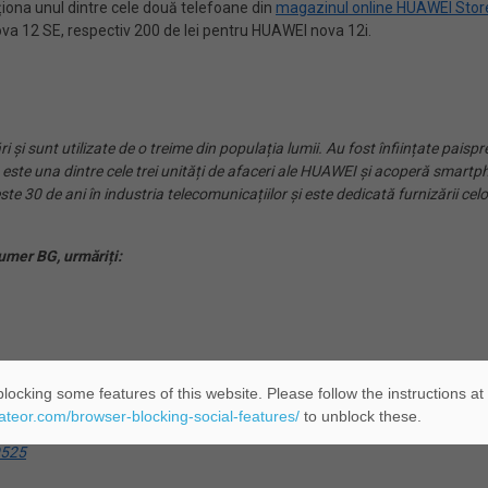
ziționa unul dintre cele două telefoane din
magazinul online HUAWEI Stor
ova 12 SE, respectiv 200 de lei pentru HUAWEI nova 12i.
 și sunt utilizate de o treime din populația lumii. Au fost înființate paispr
e una dintre cele trei unități de afaceri ale HUAWEI și acoperă smartphon
e 30 de ani în industria telecomunicațiilor și este dedicată furnizării c
umer BG, urmăriți:
locking some features of this website. Please follow the instructions at
eateor.com/browser-blocking-social-features/
to unblock these.
9525