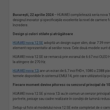
București, 22 aprilie 2024
– HUAWEI completează seria nova 12
designul inovator și specificațiile excelente la nivel de camere f
încredere.
Design și culori stilate și atrăgătoare
HUAWEI nova 12 SE
adoptă un design super slim, doar 7.39 mm 
element reprezentativ al seriilor nova. Cele două modele sunt di
HUAWEI nova 12 SE se remarcă prin ecranul de 6.67 inci OLED HUA
la atingere de 270 Hz.
HUAWEI nova 12i
are un ecran de 6.7 inci FHD+, 1080 x 2388 pixe
temele disponibile în sistemul EMUI 14, prin care utilizatorii își
Fiecare moment devine pitoresc cu senzorul principal de 1
HUAWEI nova 12 SE și nova 12i au în comun un senzor principal i
portrete, peisaje sau cadre realizate în condiții de lumină redus
Setup-ul foto al modelului nova 12 SE este completat de o cam