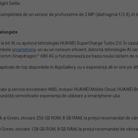
ight Selfie.
mpletată de un senzor de profunzime de 2 MP (diafragmă f/2.4), în timp
delungate
a 66 W, cu ajutorul tehnologiei HUAWEI SuperCharge Turbo 2.0. În cazul
 Ambele
smartphone
-uri au un consum eficient, datorită tehnologiei AI ca
alcomm Snapdragon™ 680 4G și funcționează pe baza noului sistem de o
plicații de top disponibile în AppGallery, cu o experiență all-in-one pe d
cații și servicii inovatoare HMS, inclusiv HUAWEI Mobile Cloud, HUAWEI B
bunătăți semnificativ experiența de utilizare a smartphone-ului.
ck și Green, stocare 256 GB ROM, 8 GB RAM, la prețul recomandat de vânz
 și Green, stocare 128 GB ROM, 8 GB RAM, la prețul recomandat de vânzar