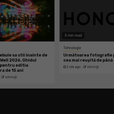
5 min read
Tehnologie
ebuie sa stii inainte de
Următoarea fotografie p
ell 2026. Ghidul
cea mai reușită de pân
pentru editia
2 zile ago
admin@
ra de 15 ani
admin@