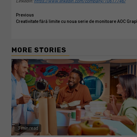
LinkedIn:
https://www.linkedin.com/company/10617746/
Continue
Previous
Creativitate fără limite cu noua serie de monitoare AOC Grap
Reading
MORE STORIES
3 min read