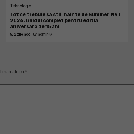
Tehnologie
Tot ce trebuie sa stii inainte de Summer Well
2026. Ghidul complet pentru editia
aniversara de 15 ani
2 zile ago
admin@
nt marcate cu
*