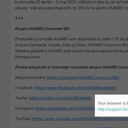
În perioada 22 aprilie – 5 mai 2024, utilizatorii care își vor achi
viitoare. Valoarea acestuia este de 250 de lei pentru HUAWEI n
###
Despre HUAWEI Consumer BG
Produsele și serviciile HUAWEI sunt disponibile în peste 170 de țări
inclusiv Germania, Suedia, India și China. HUAWEI Consumer BG est
Rețeaua globală a HUAWEI este construită pe o experiență de pest
întreaga lume.
Pentru actualizări și informații constante despre HUAWEI Cons
Magazinul online:
https://consumer.HUAWEI.com/ro/offer/
Facebook:
https://www.facebook.com/HUAWEImobileRO
Twitter:
https://twitter.com/HUAWEIMobile
Your browser is b
Instagram:
https://instagram.com/HUAWEImobilero
http://support.h
YouTube:
https://www.youtube.com/@HUAWEImobileromania