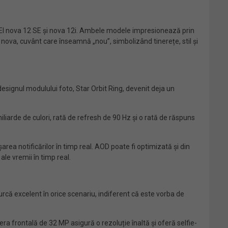
I nova 12 SE și nova 12i. Ambele modele impresionează prin
l nova, cuvânt care înseamnă „nou”, simbolizând tinerețe, stil și
signul modulului foto, Star Orbit Ring, devenit deja un
iarde de culori, rată de refresh de 90 Hz și o rată de răspuns
rea notificărilor în timp real. AOD poate fi optimizată și din
ale vremii în timp real.
că excelent în orice scenariu, indiferent că este vorba de
a frontală de 32 MP asigură o rezoluție înaltă și oferă selfie-