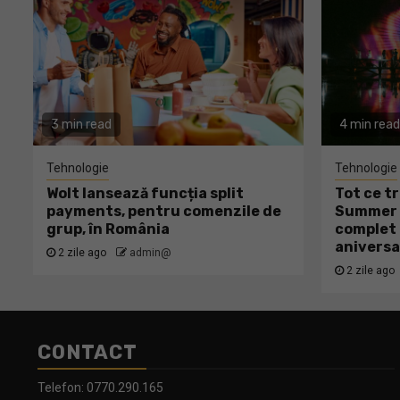
3 min read
4 min read
Tehnologie
Tehnologie
Wolt lansează funcția split
Tot ce tr
payments, pentru comenzile de
Summer W
grup, în România
complet 
aniversa
2 zile ago
admin@
2 zile ago
CONTACT
Telefon:
0770.290.165