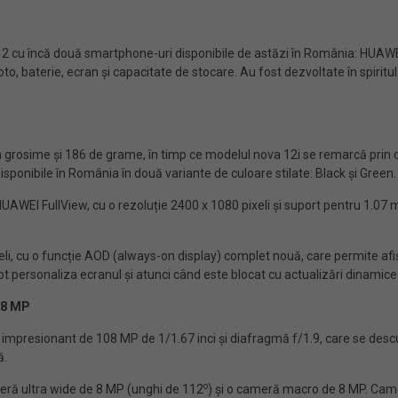
 cu încă două smartphone-uri disponibile de astăzi în România: HUAWE
oto, baterie, ecran și capacitate de stocare. Au fost dezvoltate în spiritu
grosime și 186 de grame, în timp ce modelul nova 12i se remarcă prin de
sponibile în România în două variante de culoare stilate: Black și Green.
WEI FullView, cu o rezoluție 2400 x 1080 pixeli și suport pentru 1.07 mil
li, cu o funcție AOD (always-on display) complet nouă, care permite afișa
 pot personaliza ecranul și atunci când este blocat cu actualizări dinamice 
08 MP
mpresionant de 108 MP de 1/1.67 inci și diafragmă f/1.9, care se descur
ă.
o
eră ultra wide de 8 MP (unghi de 112
) și o cameră macro de 8 MP. Camer