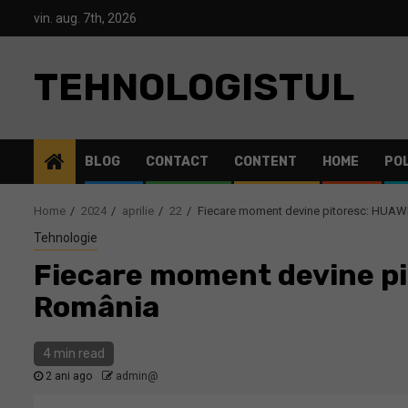
Skip
vin. aug. 7th, 2026
to
content
TEHNOLOGISTUL
BLOG
CONTACT
CONTENT
HOME
POL
Home
2024
aprilie
22
Fiecare moment devine pitoresc: HUAWEI
Tehnologie
Fiecare moment devine pit
România
4 min read
2 ani ago
admin@