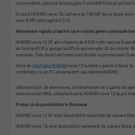
uri incredibile, datorită tehnologiilor Front HDR Portrait și Front N
În cazul HUAWEI nova 12i, camera de 108 MP de pe spate este co
celor 8 MP (diafragmă f/2.0).
Alimentare rapidă și baterii care rezistă pentru perioade în
HUAWEI nova 12 SE are o baterie de 4.500 mAh care se încarcă l
se face la 40 W și ajunge la 62% în aproximativ 30 de minute.
esențiale. Cele două telefoane sunt dotate cu procesoare Qu
Seria de
telefoane HUAWE
I nova 12 susține o gamă extinsă de a
combinație cu un PC, smartwatch sau tabletă HUAWEI.
Utilizatorii pot, de asemenea, să beneficieze de o gamă de apli
interconectat HMS, utilizatorii seriei HUAWEI nova 12 își pot îm
Prețuri și disponibilitate în România
HUAWEI nova 12 SE este disponibil în variantele de culoare Bla
HUAWEI nova 12i este disponibil în variantele de culoare Black