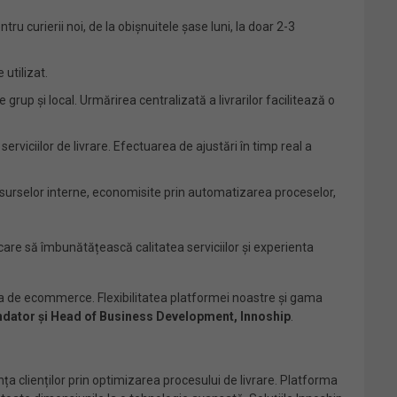
u curierii noi, de la obișnuitele șase luni, la doar 2-3
 utilizat.
e grup și local. Urmărirea centralizată a livrarilor facilitează o
rviciilor de livrare. Efectuarea de ajustări în timp real a
esurselor interne, economisite prin automatizarea proceselor,
are să îmbunătățească calitatea serviciilor și experienta
ata de ecommerce. Flexibilitatea platformei noastre și gama
dator și Head of Business Development, Innoship
.
ța clienților prin optimizarea procesului de livrare. Platforma