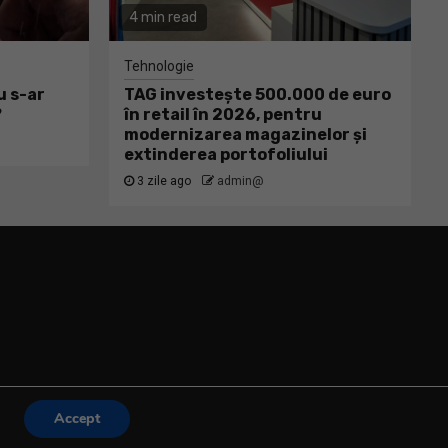
4 min read
Tehnologie
u s-ar
TAG investește 500.000 de euro
?
în retail în 2026, pentru
modernizarea magazinelor și
extinderea portofoliului
3 zile ago
admin@
Accept