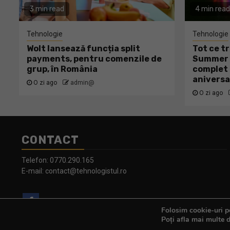
3 min read
4 min read
Tehnologie
Tehnologie
Wolt lansează funcția split
Tot ce tr
payments, pentru comenzile de
Summer W
grup, în România
complet 
aniversa
O zi ago
admin@
O zi ago
CONTACT
Telefon:
0770.290.165
E-mail:
contact@tehnologistul.ro
Folosim cookie-uri pe
Poți afla mai multe d