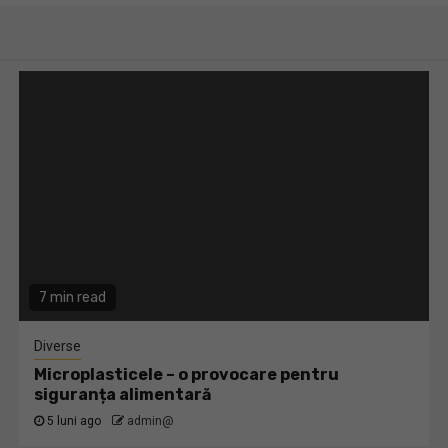
7 min read
Diverse
Microplasticele – o provocare pentru
siguranța alimentară
5 luni ago
admin@