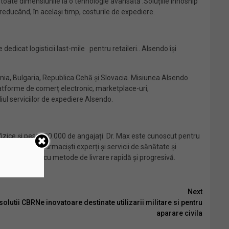
oate dimensiunile la o tehnologie avansată .Soluțiile Innoship
reducând, în același timp, costurile de expediere.
dedicat logisticii last-mile pentru retaileri.. Alsendo își
ânia, Bulgaria, Republica Cehă și Slovacia. Misiunea Alsendo
latforme de comerț electronic, marketplace-uri,
iul serviciilor de expediere Alsendo.
izice și peste 20.000 de angajați. Dr. Max este cunoscut pentru
e extinde la farmaciști experți și servicii de sănătate și
0 de produse cu metode de livrare rapidă și progresivă.
Next
lutii CBRNe inovatoare destinate utilizarii militare si pentru
aparare civila