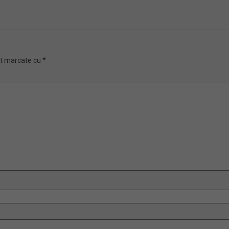
nt marcate cu
*