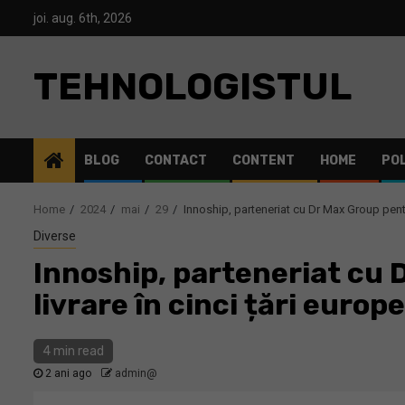
Skip
joi. aug. 6th, 2026
to
content
TEHNOLOGISTUL
BLOG
CONTACT
CONTENT
HOME
POL
Home
2024
mai
29
Innoship, parteneriat cu Dr Max Group pentru
Diverse
Innoship, parteneriat cu 
livrare în cinci țări europ
4 min read
2 ani ago
admin@