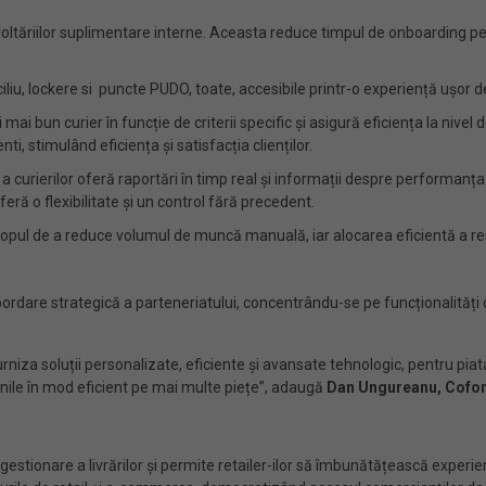
oltăriilor suplimentare interne. Aceasta reduce timpul de onboarding pentr
iciliu, lockere si puncte PUDO, toate, accesibile printr-o experiență ușor de
ai bun curier în funcție de criterii specific și asigură eficiența la nivel d
i, stimulând eficiența și satisfacția clienților.
curierilor oferă raportări în timp real și informații despre performanța se
eră o flexibilitate și un control fără precedent.
scopul de a reduce volumul de muncă manuală, iar alocarea eficientă a r
dare strategică a parteneriatului, concentrându-se pe funcționalități c
urniza soluții personalizate, eficiente și avansate tehnologic, pentru pi
unile în mod eficient pe mai multe piețe”, adaugă
Dan Ungureanu, Cofon
stionare a livrărilor și permite retailer-ilor să îmbunătățească experien