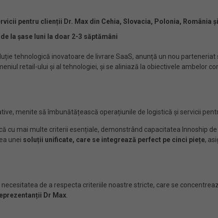
vicii pentru clienții Dr. Max din Cehia, Slovacia, Polonia, România și 
 de la șase luni la doar 2-3 săptămâni
uție tehnologică inovatoare de livrare SaaS, anunță un nou parteneriat st
ul retail-ului și al tehnologiei, și se aliniază la obiectivele ambelor com
ive, menite să îmbunătățească operațiunile de logistică și servicii pentru 
că cu mai multe criterii esențiale, demonstrând capacitatea Innoship de
rea unei
soluții unificate, care se integrează perfect pe cinci piețe
, as
ecesitatea de a respecta criteriile noastre stricte, care se concentrează 
eprezentanții Dr Max
.