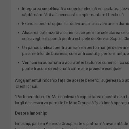
Integrarea simplificată a curierilor elimină necesitatea dezv
săptămâni, fără a fi necesară o implementare IT extinsă.
Extinde spectrul opțiunilor de livrare, inclusiv livrare la dom
Alocarea optimizată a curierilor, ce permite selectarea celui m
supraveghere sporită pentru echipele de Servicii Suport Client
Un panou unificat pentru urmarirea performanței de livrare a 
parametrilor de business, cum ar fi costul și performanța, of
Verificarea automata a acurateței facturilor curierilor cu 
poate fi acum direcționată către alte proiecte esențiale.
Angajamentul Innoship față de aceste beneficii sugerează o abor
clienților săi.
“Parteneriatul cu Dr. Max subliniază capacitatea noastră de a f
largă de servicii va permite Dr Max Group să își extindă operați
Despre Innoship:
Innoship, parte a Alsendo Group, este o platformă avansată de ge