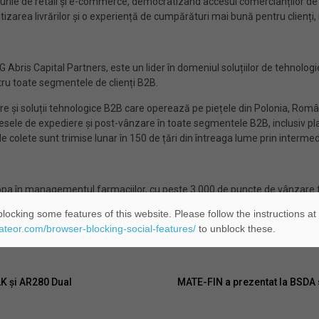
urile de retail și e-commerce, democratizând accesul comercianților de t
izarea livrărilor și o experiență de cumpărături mai bună pentru clienți, 
Abris Capital Partners, este un lider în domeniul soluțiilor de tehnologie 
tru toate segmentele de clienți B2B.
are și soluții tehnologice B2B care operează pe piețele din Polonia, Rom
rocesele de expediere și post-vânzare în toate segmentele B2B, inclusiv p
 colete sunt trimise lunar în 150 de țări din întreaga lume prin intermed
uropa în managementul farmaciilor, cu peste 3.000 de puncte de vânzare f
unând întotdeauna oamenii și clienții pe primul loc. Angajamentul Dr. Max s
locking some features of this website. Please follow the instructions at
operează și ca farmacie online, oferind acces convenabil la peste 30.00
eateor.com/browser-blocking-social-features/
to unblock these.
2K și AR280 Dual
MATE-FIN a prezentat la BSDA so