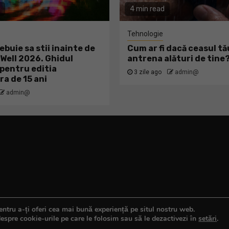
4 min read
Tehnologie
ebuie sa stii inainte de
Cum ar fi dacă ceasul tă
ell 2026. Ghidul
antrena alături de tine
pentru editia
3 zile ago
admin@
ra de 15 ani
admin@
ntru a-ți oferi cea mai bună experiență pe situl nostru web.
espre cookie-urile pe care le folosim sau să le dezactivezi în
setări
.
Copyright © All rights reserved.