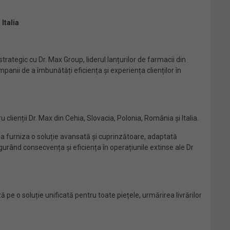
Italia
rategic cu Dr. Max Group, liderul lanțurilor de farmacii din
panii de a îmbunătăți eficiența și experiența clienților în
clienții Dr. Max din Cehia, Slovacia, Polonia, România și Italia.
 a furniza o soluție avansată și cuprinzătoare, adaptată
igurând consecvența și eficiența în operațiunile extinse ale Dr
pe o soluție unificată pentru toate piețele, urmărirea livrărilor