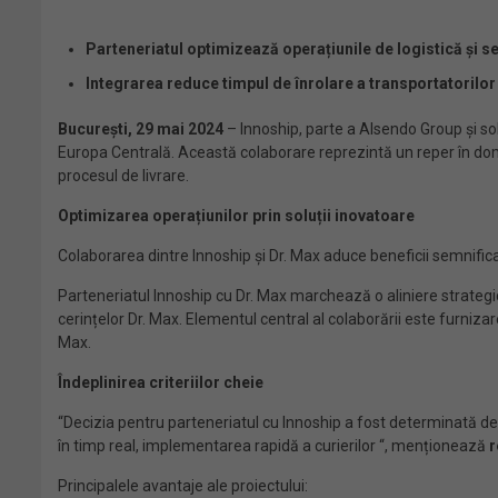
Parteneriatul optimizează operațiunile de logistică și ser
Integrarea reduce timpul de înrolare a transportatorilor
București, 29 mai 2024
– Innoship, parte a Alsendo Group și sol
Europa Centrală. Această colaborare reprezintă un reper în domeni
procesul de livrare.
Optimizarea operațiunilor prin soluții inovatoare
Colaborarea dintre Innoship și Dr. Max aduce beneficii semnificat
Parteneriatul Innoship cu Dr. Max marchează o aliniere strategi
cerințelor Dr. Max. Elementul central al colaborării este furniza
Max.
Îndeplinirea criteriilor cheie
“Decizia pentru parteneriatul cu Innoship a fost determinată de n
în timp real, implementarea rapidă a curierilor “, menționează
r
Principalele avantaje ale proiectului: