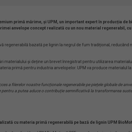
emium primă mărime, și UPM, un important expert în producția de bio
rimei anvelope concept realizată cu un nou material regenerabil, cu p
vă regenerabilă bazată pe lignin la negrul de fum tradițional, reducând n
ri materialului și deține un brevet înregistrat pentru utilizarea material
ria primă pentru industria anvelopelor. UPM va produce materialul la v
s a filerelor noastre funcționale regenerabile pe piețele globale de anvel
 pentru a putea aduce o contribuție semnificativă la transformarea susten
alizată cu materia primă regenerabilă pe bază de lignin UPM BioMo