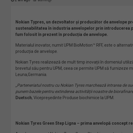
2 ani ago
admin@
Nokian Typres, un dezvoltator și producător de anvelope pr
sustenabilitatea în industria anvelopelor prin introducerea p
fum folosit în prezent în producția de anvelope.
Materialul inovator, numit UPM BioMotion™ RFF, este o alternati
producția de anvelope.
Nokian Tyres realizează de mult timp inovații în domeniul utiliză
brevetul său pentru UPM, ceea ce permite UPM să furnizeze mate
Leuna,Germania.
„Parteneriatul nostru cu Nokian Tyres marchează intrarea de succe
punem bazele pentru extinderea activității noastre de biorafinare
Duetsch
, Vicepreședinte Produse biochimice la UPM.
Nokian Tyres Green Step Ligna – prima anvelopă concept re