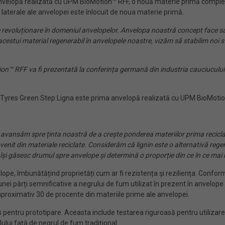
velopă realizată cu UPM BioMotion™ RFF, o nouă materie primă complet
e laterale ale anvelopei este înlocuit de noua materie primă.
 revoluționare în domeniul anvelopelor. Anvelopa noastră concept face sal
a acestui material regenerabil în anvelopele noastre, vizăm să stabilim noi
 RFF va fi prezentată la conferința germană din industria cauciucului D
yres Green Step Ligna este prima anvelopă realizată cu UPM BioMotion
 avansăm spre ținta noastră de a crește ponderea materiilor prima recicl
venit din materiale reciclate. Considerăm că lignin este o alternativă rege
n își găsesc drumul spre anvelope și determină o proporție din ce în ce mai
elope, îmbunătățind proprietăți cum ar fi rezistența și reziliența. Confo
 unei părți semnificative a negrului de fum utilizat în prezent în anvelope
proximativ 30 de procente din materiile prime ale anvelopei.
pentru prototipare. Aceasta include testarea riguroasă pentru utilizare
ului față de negrul de fum tradițional.