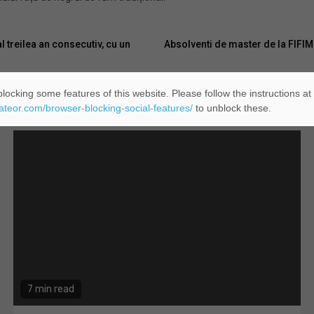
l treilea an consecutiv, cu un
Absolventi de master de la FIFI
locking some features of this website. Please follow the instructions at
eateor.com/browser-blocking-social-features/
to unblock these.
7 min read