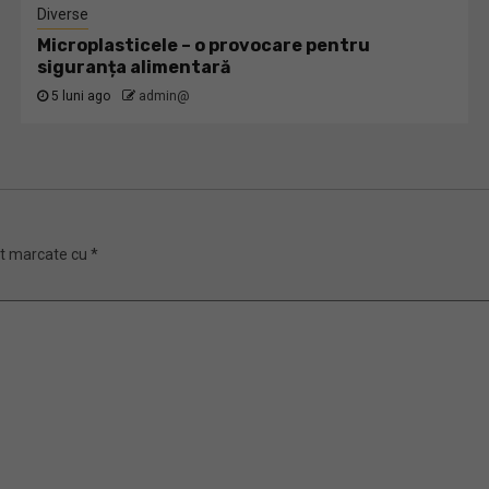
Diverse
Microplasticele – o provocare pentru
siguranța alimentară
5 luni ago
admin@
nt marcate cu
*