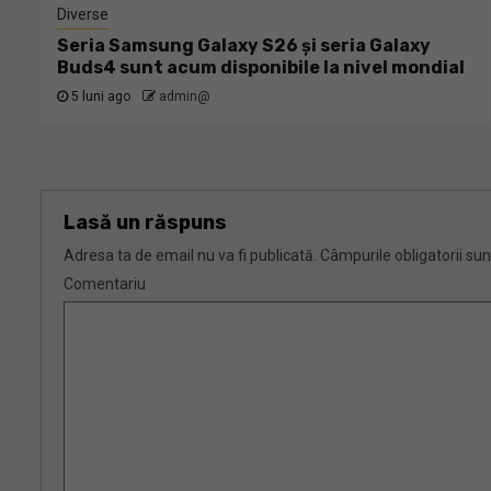
Diverse
Seria Samsung Galaxy S26 și seria Galaxy
Buds4 sunt acum disponibile la nivel mondial
5 luni ago
admin@
Lasă un răspuns
Adresa ta de email nu va fi publicată.
Câmpurile obligatorii su
Comentariu