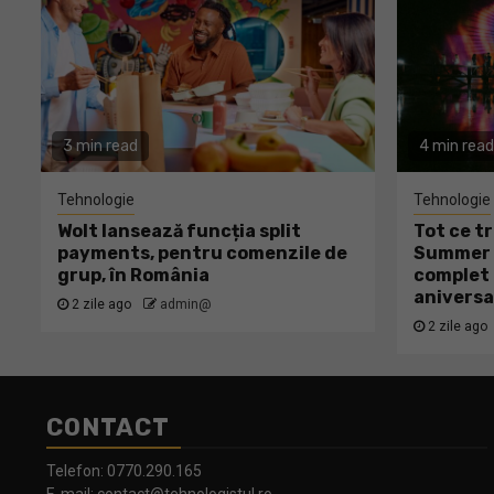
3 min read
4 min read
Tehnologie
Tehnologie
Wolt lansează funcția split
Tot ce tr
payments, pentru comenzile de
Summer W
grup, în România
complet 
aniversa
2 zile ago
admin@
2 zile ago
CONTACT
Telefon:
0770.290.165