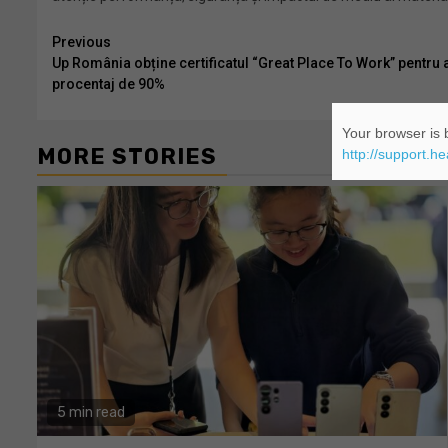
Continue
Previous
Up România obține certificatul “Great Place To Work” pentru a
Reading
procentaj de 90%
Your browser is b
MORE STORIES
http://support.h
5 min read