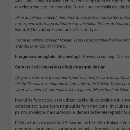
Anvelopa concept Nokian Tyres Green Step Ligna este prima an
anvelopa concept, tot negrul de fum de origine fosilă din părțil
„Prin anvelopa concept, demonstrăm utilitatea noii materii prime
noi, ci pentru întreaga industrie a anvelopelor. Prin prototipare
Soini
, VP, Inovații și Dezvoltare la Nokian Tyres.
Prima anvelopă concept Nokian Tyres care conține UPM BioMotion™
standul UPM 527 din Hala 9.
Imaginea conceptului de anvelopă:
Anvelopa concept Nokian T
Caracteristici superioare față de negrul de fum
„Depunem eforturi permanente pentru inovațiile care ne ajută să
din 2022, o parte a negrului de fum utilizat de Nokian Tyres a pro
viitor să vedem că materialele filer regenerabile pe bază de ligni
Negrul de fum actual este utilizat ca filer de consolidare în anv
caracteristici superioare negrului de fum tradițional. Înlocuirea
pentru anvelope mai sustenabile, deoarece filerele reprezintă a
UPM va furniza mai întâi UPP Biomotion RFF către Nokian Tyres 
atenție performanța, siguranța și impactul de mediu al material