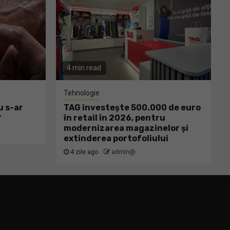
4 min read
Tehnologie
u s-ar
TAG investește 500.000 de euro
?
în retail în 2026, pentru
modernizarea magazinelor și
extinderea portofoliului
4 zile ago
admin@