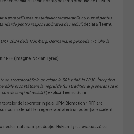
 regenerabilă cu lignin bazată pe lemn produsă de UPM. În
tul spre utilizarea materialelor regenerabile nu numai pentru
 standarde pentru responsabilitatea de mediu”,
declară
Teemu
KT 2024 de la Nürnberg, Germania, în perioada 1-4 iulie, la
™ RFF. (Imagine: Nokian Tyres)
ate sau regenerabile în anvelope la 50% până în 2030. Începând
nerabilă promițătoare la negrul de fum tradițional și sperăm ca în
 mare de conținut reciclat”
, explică Teemu Soini.
rm testelor de laborator inițiale, UPM Biomotion™ RFF are
 cu noul material filer regenerabil oferă un potențial excelent
a noului material în producție. Nokian Tyres evaluează cu