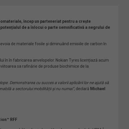
materiale, încep un parteneriat pentru a crește
otențialul de a înlocui o parte semnificativă a negrului de
evoia de materiale fosile și diminuând emisiile de carbon în
ului în în fabricarea anvelopelor. Nokian Tyres licențiază acum
iitoarea sa rafinărie de produse biochimice de la
ope. Demonstrarea cu succes a valorii aplicării lor ne ajută să
abilă a sectorului mobilității și nu numai”
, declară
Michael
tion™ RFF