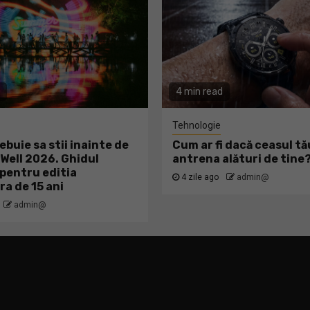
4 min read
Tehnologie
ebuie sa stii inainte de
Cum ar fi dacă ceasul tă
ell 2026. Ghidul
antrena alături de tine
pentru editia
4 zile ago
admin@
ra de 15 ani
admin@