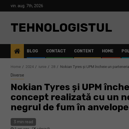
Skip
vin. aug. 7th, 2026
to
content
TEHNOLOGISTUL
BLOG
CONTACT
CONTENT
HOME
POL
Home
2024
iunie
28
Nokian Tyres și UPM încheie un parteneria
Diverse
Nokian Tyres și UPM înche
concept realizată cu un no
negrul de fum în anvelope
3 min read