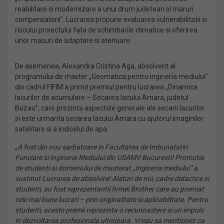
reabilitare si modernizare a unui drum judetean si maruri
compensatorii”. Lucrarea propune evaluarea vulnerabilitatii si
riscului proiectului fata de schimbarile climatice si oferirea
unor masuri de adaptare si atenuare.
De asemenea, Alexandra Cristina Aga, absolvent al
programului de master „Geomatica pentru ingineria mediului”
din cadrul FIFIM a primit premiul pentru lucrarea „Dinamica
lacurilor de acumulare – Secarea lacului Amara, judetul
Buzau”, care prezinta aspectele generale ale secarii lacurilor
si este urmarita secarea lacului Amara cu ajutorul imaginilor
satelitare si a indicelui de apa.
„
A fost din nou sarbatoare in Facultatea de Imbunatatiri
Funciare si Ingineria Mediului din USAMV Bucuresti! Promotia
de studenti ai domeniului de masterat „Ingineria mediului” a
sustinut Lucrarea de absolvire! Alaturi de noi, cadre didactice si
studenti, au fost reprezentantii firmei Brother care au premiat
cele mai bune lucrari – prin originalitate si aplicabilitate. Pentru
studenti, aceste premii reprezinta o recunoastere si un impuls
in dezvoltarea profesionala ulterioara. Vreau sa mentionez ca