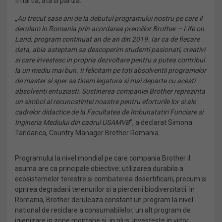
fi hartia, ata si panza.
„
Au trecut sase ani de la debutul programului nostru pe care il
derulam in Romania prin acordarea premiilor Brother – Life on
Land, program continuat an de an din 2019. Iar ca de fiecare
data, abia asteptam sa descoperim studenti pasionati, creativi
si care investesc in propria dezvoltare pentru a putea contribui
la un mediu mai bun. Ii felicitam pe toti absolventii programelor
de master si sper sa tinem legatura si mai departe cu acesti
absolventi entuziasti. Sustinerea companiei Brother reprezinta
un simbol al recunostintei noastre pentru eforturile lor si ale
cadrelor didactice de la Facultatea de Imbunatatiri Funciare si
Ingineria Mediului din cadrul USAMVB
”, a declarat Simona
Tandarica, Country Manager Brother Romania.
Programului la nivel mondial pe care compania Brother il
asuma are ca principale obiective: utilizarea durabila a
ecosistemelor terestre si combaterea desertificarii, precum si
oprirea degradarii terenurilor si a pierderii biodiversitatii. In
Romania, Brother deruleaza constant un program la nivel
national de reciclare a consumabilelor, un alt program de
igienizare in zone montane si, in plus, investeste in viitor