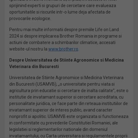
sprijinind experti si grupuri de cercetare care evalueaza
oportunitatile si riscurile intr-o lume deja afectata de
provocarile ecologice.
Pentru mai multe informatii despre premiile Life on Land
2024 si despre implicarea Brother Romania in programe si
actiuni de combatere a schimbarilor climatice, accesati
website-ul nostru la
www.brother.ro
.
Despre Universitatea de Stiinte Agronomice si Medicina
Veterinara din Bucuresti
Universitatea de Stiinte Agronomice si Medicina Veterinara
din Bucuresti (USAMVB), „o universitate pentru viata si
agricultura prin educatie si cercetare de inalta calitate”, este o
institutie de invatamant superior si cercetare acreditata, cu
personalitate juridica, ce face parte din reteaua institutiilor de
invatamant superior de interes public, avand caracter
nonprofit si apolitic. USAMVB este organizata si functioneaza
in conformitate cu prevederile Constitutiei Romaniei, ale
legislatiei si reglementarilor nationale din domeniul
invatamantului, cu Carta universitara si regulamentele proprii