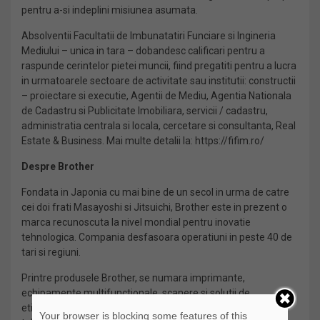
pentru a-si indeplini misiunea asumata.
Absolventii Facultatii de Imbunatatiri Funciare si Ingineria
Mediului – unica in tara – dobandesc calificari pentru a
raspunde cerintelor pietei muncii, fiind pregatiti pentru a lucra
in urmatoarele sectoare de activitate sau institutii: constructii
– proiectare si executie, Agentii de Mediu, Agentia Nationala
de Cadastru si Publicitate Imobiliara, servicii / cadastru,
administratia centrala si locala, cercetare si consultanta, Real
Estate & Business. Mai multe detalii la: https://fifim.ro/
Despre Brother
Fondata in Japonia cu mai bine de un secol in urma de catre
cei doi frati Masayoshi si Jitsuichi, Brother este in prezent o
marca recunoscuta la nivel mondial pentru inovatie
tehnologica. Compania desfasoara operatiuni in peste 40 de
tari si regiuni.
Printre produsele Brother, se numara imprimante,
echipamente multifunctionale, scanere si solutii de
etichetare. Oferta pentru o era bazata tot mai mult pe
Your browser is blocking some features of this