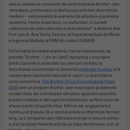
este al saselea an consecutiv de cand compania Brother- care
stimuleaza, promoveaza si desfasoara activitati de protectia
mediului – este prezenta la examenul de absolvire si premiaza
excelenta. Pentru acest lucru, va multumesc, in numele
colectivului de cadre didactice si al studentilor!
” a declarat dna.
Prof.univ.dr. Ana Virsta, Director al Departamentului de Mediu
si Ingineria Mediului al FIFIM din cadrul USAMVB.
Peformanta in mediul academic merita recunoscuta, iar
premiile ”Brother – Life on Land” reprezinta o incurajare
pentru lucrarile si proiectele noi care pot contribui la
dezvoltarea cunostintelor in domeniul
protectiei mediului
si la
conservarea resurselor naturale in raport cu dezvoltarea
socio-economica.
The Brother Group Environmental Vision
2050
este un program Brother care recunoaste problemele
sociale cheie ale schimbarilor climatice, epuizarii resurselor,
poluarii mediului si distrugerii ecosistemului ca fiind riscuri de
afaceri pentru Grupul Brother. Afirma clar angajamentul
continuu al grupului de a rezolva aceste probleme pe termen
lung, ca o companie care utilizeaza energie si resurse pentru
a oferi produse folosind articole pe baza de biomasa, cum ar