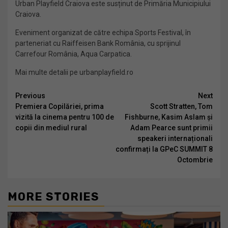
Urban Playfield Craiova este susținut de Primăria Municipiului
Craiova.
Eveniment organizat de către echipa Sports Festival, în
parteneriat cu Raiffeisen Bank România, cu sprijinul
Carrefour România, Aqua Carpatica.
Mai multe detalii pe urbanplayfield.ro
Continue
Previous
Next
Premiera Copilăriei, prima
Scott Stratten, Tom
Reading
vizită la cinema pentru 100 de
Fishburne, Kasim Aslam și
copii din mediul rural
Adam Pearce sunt primii
speakeri internaționali
confirmați la GPeC SUMMIT 8
Octombrie
MORE STORIES