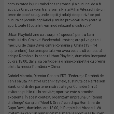
comunitatea în jurul valorilor sănătoase și a bucuriei de a fi
activ. La Craiova vom transforma Piața Mihai Viteazul într-un
teren de joacă uriaș, unde copiii și adulții deopotrivă se pot
bucura de jocurile copilăriei și multe provocări la mișcare și
sport, toate făcute într-un mod relaxant și distractiv.”
Urban Playfield vine cu o surpriză specială pentru fanii
tenisului din Craiova! Weekendul următor, orașul va găzdui
meciului de Cupa Davis dintre România și China (13 – 14
septembrie). Iubitorii sportului vor avea ocazia să cunoască
echipa României în cadrul Urban Playfield, duminica, începând
cu ora 18:00, dar și să participe la o mini-competiție cu premii
bilete la meciul România – China.
Gabriel Morariu, Director General FRT: ”Federația Română de
Tenis salută inițiativa Urban Playfield, susținută de Raiffeisen
Bank, unul dintre partenerii săi strategici. Considerăm că
invitarea publicului la activități sportive este o practică
excelentă. În acest context, organizăm împreună un “tennis
challenge” dar și un “Meet & Greet” cu echipa României de
Cupa Davis, duminică, ora 18:00, în Piața Mihai Viteazul. Vă
invităm să veniți în număr cât mai mare la sport și să le urăm