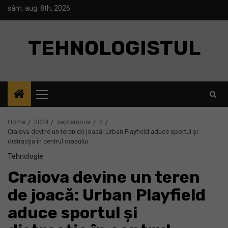
Skip
sâm. aug. 8th, 2026
to
content
TEHNOLOGISTUL
Primary
Menu
Home
2024
septembrie
3
Craiova devine un teren de joacă: Urban Playfield aduce sportul și
distracția în centrul orașului
Tehnologie
Craiova devine un teren
de joacă: Urban Playfield
aduce sportul și