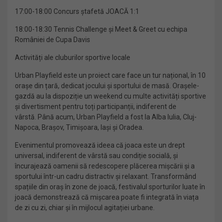
17:00-18:00 Concurs ștafetă JOACĂ 1:1
18:00-18:30 Tennis Challenge și Meet & Greet cu echipa
României de Cupa Davis
Activități ale cluburilor sportive locale
Urban Playfield este un proiect care face un tur național, în 10
orașe din țară, dedicat jocului și sportului de masă. Orașele-
gazdă au la dispoziție un weekend cu multe activități sportive
și divertisment pentru toți participanții, indiferent de
vârstă. Până acum, Urban Playfield a fost la Alba Iulia, Cluj-
Napoca, Brașov, Timișoara, Iași și Oradea.
Evenimentul promovează ideea că joaca este un drept
universal, indiferent de vârstă sau condiție socială, și
încurajează oamenii să redescopere plăcerea mișcării și a
sportului într-un cadru distractiv și relaxant. Transformând
spațiile din oraș în zone de joacă, festivalul sporturilor luate în
joacă demonstrează că mișcarea poate fi integrată în viața
de zi cu zi, chiar și în mijlocul agitației urbane.