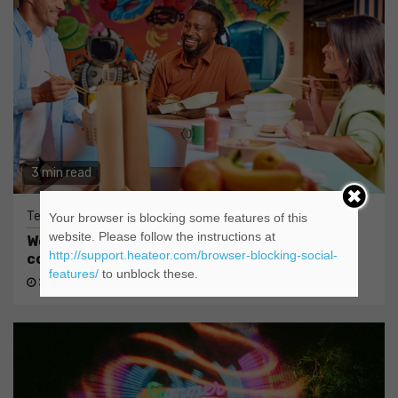
3 min read
Tehnologie
Your browser is blocking some features of this
website. Please follow the instructions at
Wolt lansează funcția split payments, pentru
http://support.heateor.com/browser-blocking-social-
comenzile de grup, în România
features/
to unblock these.
3 zile ago
admin@