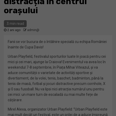
distracția în centrul
orașului
3 min read
2 ani ago
admin@
Fanii se vor bucura de o întâlnire specială cu echipa României
înainte de Cupa Davis!
Urban Playfield, festivalul sporturilor luate în joacă pentru cei
mici și cei mari, ajunge la Craiova! Evenimentul va avea loc în
weekendul 7-8 septembrie, în Piața Mihai Viteazul, și va
aduce comunității o varietate de activități sportive și
divertisment, de la volei, tenis, baschet, badminton, până la
tenis de masă, fotbal și jocuri distractive precum cornhole, X
și 0 sau fussball. Nu va lipsi nici atracția numărul unu pentru
cei mici: un mare turn de escaladă cu mai multe fețe de
cățărare.
Mirel Alexa, organizator Urban Playfield: ”Urban Playfield este
mai mult decât un festival, este un prilej de a aduce împreună