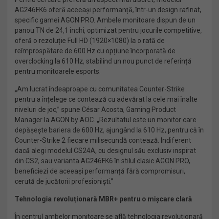
AG246FK6 oferă aceeași performanță, într-un design rafinat,
specific gamei AGON PRO. Ambele monitoare dispun de un
panou TN de 24,1 inchi, optimizat pentru jocurile competitive,
oferă o rezoluție Full HD (1920×1080) la o rată de
reîmprospătare de 600 Hz cu opțiune încorporată de
overclocking la 610 Hz, stabilind un nou punct de referință
pentru monitoarele esports.
„Am lucrat îndeaproape cu comunitatea Counter-Strike
pentru a înțelege ce contează cu adevărat la cele mai înalte
niveluri de joc,” spune César Acosta, Gaming Product
Manager la AGON by AOC. „Rezultatul este un monitor care
depășește bariera de 600 Hz, ajungând la 610 Hz, pentru că în
Counter-Strike 2 fiecare milisecundă contează. Indiferent
dacă alegi modelul CS24A, cu designul său exclusiv inspirat
din CS2, sau varianta AG246FK6 în stilul clasic AGON PRO,
beneficiezi de aceeași performanță fără compromisuri,
cerută de jucătorii profesioniști.”
Tehnologia revoluționară MBR+ pentru o mișcare clară
În centrul ambelor monitoare se află tehnologia revoluționară