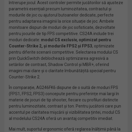
întrerupe jocul. Acest controler permite jucătorilor să ajusteze
parametrii esențiali precum luminozitatea, contrastul și
modurile de joc cu ajutorul butoanelor dedicate, perfecte
pentru adaptarea imaginii la orice situație de joc. Ambele
monitoare dispun de moduri de joc sofisticate, dezvoltate
pentru jocurile de tip FPS competitive. CS24A include trei
moduri dedicate:
modul CS exclusiv, optimizat pentru
Counter-Strike 2, și modurile FPS2 și FPS3
, optimizate
pentru diferite scenarii competitive. Selectarea modului CS
prin QuickSwitch deblochează optimizarea agresivă a
setărilor de contrast, Shadow Control și MBR+, oferind
imagini mai clare și o claritate îmbunătățită special pentru
Counter-Strike 2.
În comparație, AG246FK6 dispune de o suită de moduri FPS
(FPS1, FPS2, FPS3) concepute pentru preferințe mai largi în
materie de jocuri de tip shooter, fiecare cu profiluri distincte
pentru luminozitate, contrast și ton. Pentru jucătorii care pun
accentul pe claritatea mișcării și vizibilitatea țintei, modul CS
al modelului CS24A oferă un avantaj competitiv imediat.
Mai mult, suportul ergonomic oferă reglarea înălțimii până la