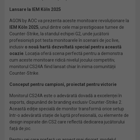
Lansare la IEM K
ö
ln 2025
AGON by AOC va prezenta aceste monitoare revoluționare la
IEM K
ö
ln 2025
, unul dintre cele mai prestigioase turnee de
Counter-Strike, la standul echipei G2, unde jucătorii
profesioniști pot testa monitoarele în scenarii de joc live,
inclusiv
o nouă hartă dezvoltată special pentru această
ocazie
. Locația oferă scena perfectă pentru a demonstra
cum aceste monitoare ridică nivelul jocului competitiv,
monitorul CS24A fiind lansat chiar în inima comunității
Counter-Strike.
Conceput pentru campioni, proiectat pentru victorie
Monitorul CS24A este o adevărată dovadă a excelenței în
esports, dispunând de branding exclusiv Counter-Strike 2.
Această ediție specială de monitor transformă orice setup
într-o adevărată stație de luptă profesională, cu elemente de
design inspirate din CS2 care reflectă dedicarea jucătorului
față de joc.
Pentru cei care preferă un aspect mai discret, modelul