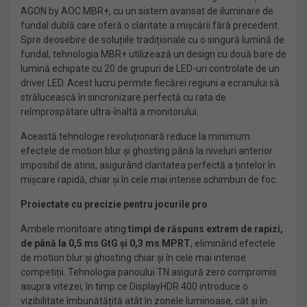
AGON by AOC MBR+, cu un sistem avansat de iluminare de
fundal dublă care oferă o claritate a mișcării fără precedent.
Spre deosebire de soluțiile tradiționale cu o singură lumină de
fundal, tehnologia MBR+ utilizează un design cu două bare de
lumină echipate cu 20 de grupuri de LED-uri controlate de un
driver LED. Acest lucru permite fiecărei regiuni a ecranului să
strălucească în sincronizare perfectă cu rata de
reîmprospătare ultra-înaltă a monitorului.
Această tehnologie revoluționară reduce la minimum
efectele de motion blur și ghosting până la niveluri anterior
imposibil de atins, asigurând claritatea perfectă a țintelor în
mișcare rapidă, chiar și în cele mai intense schimburi de foc.
Proiectate cu precizie pentru jocurile pro
Ambele monitoare ating
timpi de răspuns extrem de rapizi,
de până la 0,5 ms GtG și 0,3 ms MPRT
, eliminând efectele
de motion blur și ghosting chiar și în cele mai intense
competiții. Tehnologia panoului TN asigură zero compromis
asupra vitezei, în timp ce DisplayHDR 400 introduce o
vizibilitate îmbunătățită atât în zonele luminoase, cât și în