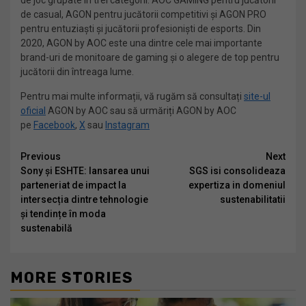
de joc grupate în trei categorii: AOC GAMING pentru jucătorii
de casual, AGON pentru jucătorii competitivi și AGON PRO
pentru entuziaști și jucătorii profesioniști de esports. Din
2020, AGON by AOC este una dintre cele mai importante
brand-uri de monitoare de gaming și o alegere de top pentru
jucătorii din întreaga lume.
Pentru mai multe informații, vă rugăm să consultați
site-ul
oficial
AGON by AOC sau să urmăriți AGON by AOC
pe
Facebook
,
X
sau
Instagram
Continue
Previous
Next
Sony și ESHTE: lansarea unui
SGS isi consolideaza
Reading
parteneriat de impact la
expertiza in domeniul
intersecția dintre tehnologie
sustenabilitatii
și tendințe în moda
sustenabilă
MORE STORIES