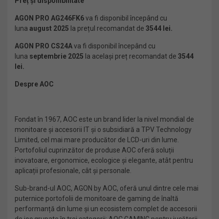
Preț și disponibilitate
AGON PRO AG246FK6
va fi disponibil începând cu
luna
august 2025
la prețul recomandat de
3544 lei.
AGON PRO CS24A
va fi disponibil începând cu
luna
septembrie 2025
la același preț recomandat
de
3544
lei.
Despre AOC
Fondat în 1967, AOC este un brand lider la nivel mondial de
monitoare și accesorii IT și o subsidiară a TPV Technology
Limited, cel mai mare producător de LCD-uri din lume.
Portofoliul cuprinzător de produse AOC oferă soluții
inovatoare, ergonomice, ecologice și elegante, atât pentru
aplicații profesionale, cât și personale.
Sub-brand-ul AOC, AGON by AOC, oferă unul dintre cele mai
puternice portofolii de monitoare de gaming de înaltă
performanță din lume și un ecosistem complet de accesorii