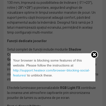
130 mm, împreună cu posibilitatea de înclinare (-5°/+23°),
rotire (-28°/+28°) și pivotare, asigurând unghiuri de
vizualizare optime în timpul sesiunilor maraton de jocuri. Un
suport pentru căști încorporat adaugă confort, păstrând
echipamentul audio la îndemână. Designul fără ramă pe 3
laturi maximizează spațiul ecranului, permițând în același
timp configurații multi-monitor.
Funcții dedicate jocurilor
Setul complet de funcții include modurile
Shadow
Control
pentru vizibilitate îmbunătățită în zonele întunecate,
Game Colour
pentru claritate vizuală optimă și
Dial Point
,
Your browser is blocking some features of this
abilitatea care suprapune pe ecran un reticul pentru precizie
website. Please follow the instructions at
îmbunătățită. În plus, Modul Low Input Lag permite fiecărei
http://support.heateor.com/browser-blocking-social-
mișcări a mouse-ului și fiecărei apăsare de tastă să fie redate
features/
to unblock these.
imediat pe ecran.
Efectele luminoase personalizabile
RGB Light FX
contribuie
la crearea unei atmosfere captivante prin sincronizarea
jocurilor de lumini cu acțiunea de pe ecran.