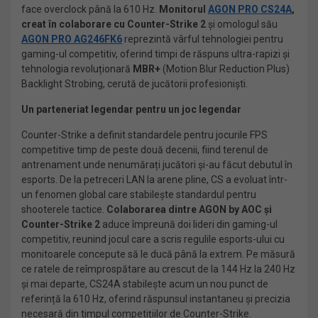
face overclock până la 610 Hz.
Monitorul
AGON PRO CS24A
,
creat în colaborare cu Counter-Strike 2
și omologul său
AGON PRO AG246FK6
reprezintă vârful tehnologiei pentru
gaming-ul competitiv, oferind timpi de răspuns ultra-rapizi și
tehnologia revoluționară
MBR+
(Motion Blur Reduction Plus)
Backlight Strobing, cerută de jucătorii profesioniști.
Un parteneriat legendar pentru un joc legendar
Counter-Strike a definit standardele pentru jocurile FPS
competitive timp de peste două decenii, fiind terenul de
antrenament unde nenumărați jucători și-au făcut debutul în
esports. De la petreceri LAN la arene pline, CS a evoluat într-
un fenomen global care stabilește standardul pentru
shooterele tactice.
Colaborarea dintre AGON by AOC și
Counter-Strike 2
aduce împreună doi lideri din gaming-ul
competitiv, reunind jocul care a scris regulile esports-ului cu
monitoarele concepute să le ducă până la extrem. Pe măsură
ce ratele de reîmprospătare au crescut de la 144 Hz la 240 Hz
și mai departe, CS24A stabilește acum un nou punct de
referință la 610 Hz, oferind răspunsul instantaneu și precizia
necesară din timpul competițiilor de Counter-Strike.