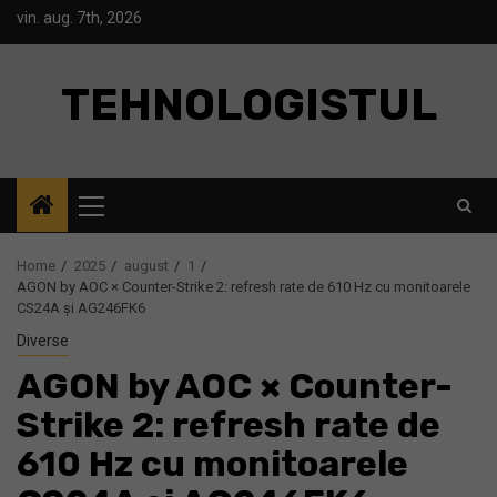
Skip
vin. aug. 7th, 2026
to
content
TEHNOLOGISTUL
Primary
Menu
Home
2025
august
1
AGON by AOC × Counter-Strike 2: refresh rate de 610 Hz cu monitoarele
CS24A și AG246FK6
Diverse
AGON by AOC × Counter-
Strike 2: refresh rate de
610 Hz cu monitoarele