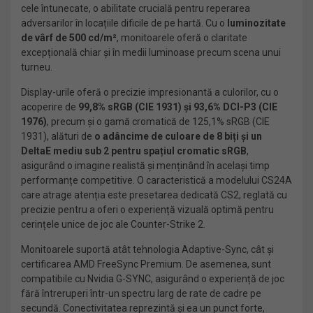
cele întunecate, o abilitate crucială pentru reperarea
adversarilor în locațiile dificile de pe hartă. Cu o
luminozitate
de vârf de 500 cd/m²
, monitoarele oferă o claritate
excepțională chiar și în medii luminoase precum scena unui
turneu.
Display-urile oferă o precizie impresionantă a culorilor, cu o
acoperire de
99,8% sRGB (CIE 1931) și 93,6% DCI-P3 (CIE
1976)
, precum și o gamă cromatică de 125,1% sRGB (CIE
1931), alături de
o adâncime de culoare de 8 biți și un
DeltaE mediu sub 2 pentru spațiul cromatic sRGB
,
asigurând o imagine realistă și menținând în același timp
performanțe competitive. O caracteristică a modelului CS24A
care atrage atenția este presetarea dedicată CS2, reglată cu
precizie pentru a oferi o experiență vizuală optimă pentru
cerințele unice de joc ale Counter-Strike 2.
Monitoarele suportă atât tehnologia Adaptive-Sync, cât și
certificarea AMD FreeSync Premium. De asemenea, sunt
compatibile cu Nvidia G-SYNC, asigurând o experiență de joc
fără întreruperi într-un spectru larg de rate de cadre pe
secundă. Conectivitatea reprezintă și ea un punct forte,