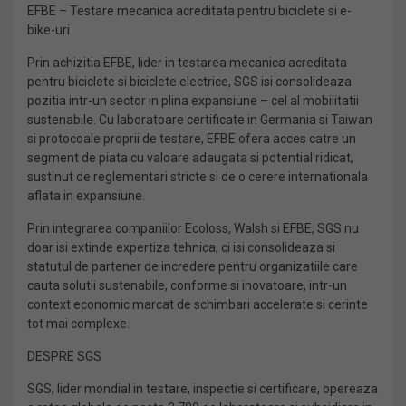
EFBE – Testare mecanica acreditata pentru biciclete si e-
bike-uri
Prin achizitia EFBE, lider in testarea mecanica acreditata
pentru biciclete si biciclete electrice, SGS isi consolideaza
pozitia intr-un sector in plina expansiune – cel al mobilitatii
sustenabile. Cu laboratoare certificate in Germania si Taiwan
si protocoale proprii de testare, EFBE ofera acces catre un
segment de piata cu valoare adaugata si potential ridicat,
sustinut de reglementari stricte si de o cerere internationala
aflata in expansiune.
Prin integrarea companiilor Ecoloss, Walsh si EFBE, SGS nu
doar isi extinde expertiza tehnica, ci isi consolideaza si
statutul de partener de incredere pentru organizatiile care
cauta solutii sustenabile, conforme si inovatoare, intr-un
context economic marcat de schimbari accelerate si cerinte
tot mai complexe.
DESPRE SGS
SGS, lider mondial in testare, inspectie si certificare, opereaza