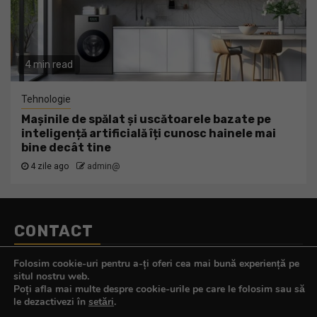
4 min read
Tehnologie
Mașinile de spălat și uscătoarele bazate pe
inteligență artificială îți cunosc hainele mai
bine decât tine
4 zile ago
admin@
CONTACT
Telefon:
0770.290.165
Folosim cookie-uri pentru a-ți oferi cea mai bună experiență pe
E-mail:
contact@tehnologistul.ro
situl nostru web.
Poți afla mai multe despre cookie-urile pe care le folosim sau să
le dezactivezi în
setări
.