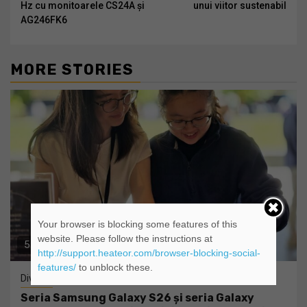
Hz cu monitoarele CS24A și
unui viitor sustenabil
AG246FK6
MORE STORIES
Your browser is blocking some features of this
website. Please follow the instructions at
5 min read
http://support.heateor.com/browser-blocking-social-
features/
to unblock these.
Diverse
Seria Samsung Galaxy S26 și seria Galaxy