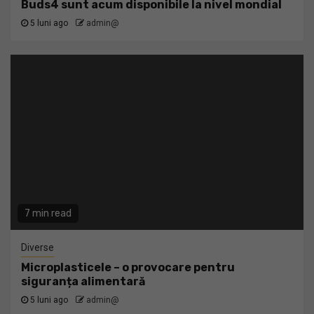
Buds4 sunt acum disponibile la nivel mondial
5 luni ago
admin@
7 min read
Diverse
Microplasticele – o provocare pentru
siguranța alimentară
5 luni ago
admin@