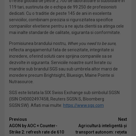
o retea globala de peste 2.700 de laboratoare si subsidiare in
119 tari, sustinuta de o echipa de 99.250 de profesionisti
dedicati. Cu o traditie de peste 145 de ani in excelenta
serviciilor, combinam precizia si rigurozitatea specifice
companiilor elvetiene pentru a ne ajuta clientii sa atinga cele
mai inalte standarde de calitate, siguranta si conformitate.
Promisiunea brandului nostru,
When you need to be sure
,
reflecta angajamentul fata de seriozitate, integritate si
incredere, oferind solutii care sprijina companiile sa se
dezvolte in siguranta. Serviciile noastre sunt livrate cu
mandrie sub brandul SGS sau sub umbrela altor marci de
incredere precum Brightsight, Bluesign, Maine Pointe si
Nutrasource.
SGS este listata la SIX Swiss Exchange sub simbolul SGSN
(ISIN CH0002497458, Reuters SGSN.S, Bloomberg
SGSN:SW). Aflati mai multe:
https://www.sgs.com
Continue
Previous
Next
AGON by AOC × Counter-
Agricultură inteligentă și
Reading
Strike 2: refresh rate de 610
transport autonom: rețeta