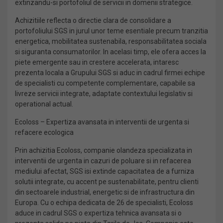
extinzandu-si portofoliul de servicii in domenii strategice.
Achizitiile reflecta o directie clara de consolidare a
portofoliului SGS in jurul unor teme esentiale precum tranzitia
energetica, mobilitatea sustenabila, responsabilitatea sociala
si siguranta consumatorilor. In acelasi timp, ele ofera acces la
piete emergente sau in crestere accelerata, intaresc
prezenta locala a Grupului SGS si aduc in cadrul firmei echipe
de specialisti cu competente complementare, capabile sa
livreze servicii integrate, adaptate contextului legislativ si
operational actual.
Ecoloss – Expertiza avansata in interventii de urgenta si
refacere ecologica
Prin achizitia Ecoloss, companie olandeza specializata in
interventii de urgenta in cazuri de poluare si in refacerea
mediului afectat, SGS isi extinde capacitatea de a furniza
solutii integrate, cu accent pe sustenabilitate, pentru clienti
din sectoarele industrial, energetic si de infrastructura din
Europa. Cu o echipa dedicata de 26 de specialisti, Ecoloss
aduce in cadrul SGS o expertiza tehnica avansata si o