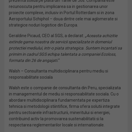
prezenta solida pe piata din Tarile de Jos. Compania este
recunoscuta pentru implicarea sa in gestionarea unor
proiecte complexe, inclusiv in Portul Rotterdam si in zona
Aeroportului Schiphol – doua dintre cele mai aglomerate si
strategice noduri logistice din Europa.
Geraldine Picaud, CEO al SGS, a declarat: „
Aceasta achizitie
extinde gama noastra de servicii specializate in domeniul
protectiei mediului, intr-o piata strategica. Suntem incantati sa
primim in cadrul SGS echipa talentata a companiei Ecoloss,
formata din 26 de angajati.
”
Walsh – Consultanta multidisciplinara pentru mediu si
responsabilitate sociala
Walsh este o companie de consultanta din Peru, specializata
in managementul de mediu si responsabilitate sociala. Cu o
abordare multidisciplinara fundamentata pe expertiza
tehnica si metodologii stiintifice, firma ofera solutii integrate
pentru sectoarele infrastructurii, mineritului si energiei,
contribuind activ la promovarea sustenabilitatii si la
respectarea reglementarilor locale si internationale.