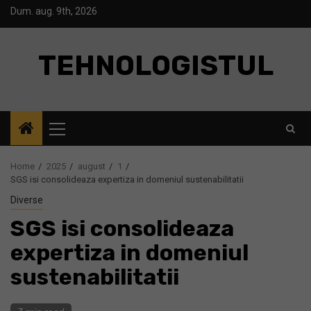
Skip
Dum. aug. 9th, 2026
to
content
TEHNOLOGISTUL
Primary
Menu
Home
2025
august
1
SGS isi consolideaza expertiza in domeniul sustenabilitatii
Diverse
SGS isi consolideaza
expertiza in domeniul
sustenabilitatii