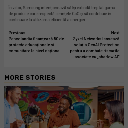
În viitor, Samsung intenționează să își extindă treptat gama
de produse care respectă cerințele CoC și să contribuie în
continuare la utilizarea eficientă a energiei.
Continue
Previous
Next
Pepcolandia finanțează 50 de
Zyxel Networks lansează
Reading
proiecte educaționale și
soluția GenAI Protection
comunitare la nivel național
pentru a combate riscurile
asociate cu „shadow AI”
MORE STORIES