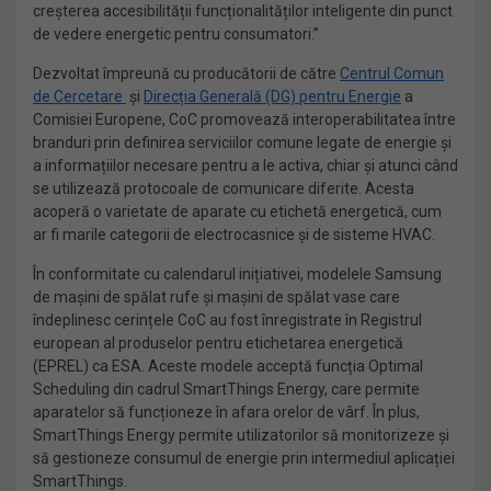
creșterea accesibilității funcționalităților inteligente din punct
de vedere energetic pentru consumatori.”
Dezvoltat împreună cu producătorii de către
Centrul Comun
de Cercetare
și
Direcția Generală (DG) pentru Energie
a
Comisiei Europene, CoC promovează interoperabilitatea între
branduri prin definirea serviciilor comune legate de energie și
a informațiilor necesare pentru a le activa, chiar și atunci când
se utilizează protocoale de comunicare diferite. Acesta
acoperă o varietate de aparate cu etichetă energetică, cum
ar fi marile categorii de electrocasnice și de sisteme HVAC.
În conformitate cu calendarul inițiativei, modelele Samsung
de mașini de spălat rufe și mașini de spălat vase care
îndeplinesc cerințele CoC au fost înregistrate în Registrul
european al produselor pentru etichetarea energetică
(EPREL) ca ESA. Aceste modele acceptă funcția Optimal
Scheduling din cadrul SmartThings Energy, care permite
aparatelor să funcționeze în afara orelor de vârf. În plus,
SmartThings Energy permite utilizatorilor să monitorizeze și
să gestioneze consumul de energie prin intermediul aplicației
SmartThings.