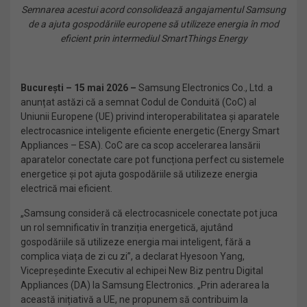
Semnarea acestui acord consolidează angajamentul Samsung
de a ajuta gospodăriile europene să utilizeze energia în mod
eficient prin intermediul SmartThings Energy
București – 15 mai 2026 –
Samsung Electronics Co., Ltd. a
anunțat astăzi că a semnat Codul de Conduită (CoC) al
Uniunii Europene (UE) privind interoperabilitatea și aparatele
electrocasnice inteligente eficiente energetic (Energy Smart
Appliances – ESA). CoC are ca scop accelerarea lansării
aparatelor conectate care pot funcționa perfect cu sistemele
energetice și pot ajuta gospodăriile să utilizeze energia
electrică mai eficient.
„Samsung consideră că electrocasnicele conectate pot juca
un rol semnificativ în tranziția energetică, ajutând
gospodăriile să utilizeze energia mai inteligent, fără a
complica viața de zi cu zi”, a declarat Hyesoon Yang,
Vicepreședinte Executiv al echipei New Biz pentru Digital
Appliances (DA) la Samsung Electronics. „Prin aderarea la
această inițiativă a UE, ne propunem să contribuim la