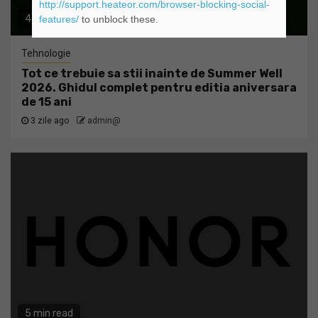
http://support.heateor.com/browser-blocking-social-
4 min read
features/
to unblock these.
Tehnologie
Tot ce trebuie sa stii inainte de Summer Well
2026. Ghidul complet pentru editia aniversara
de 15 ani
3 zile ago
admin@
5 min read