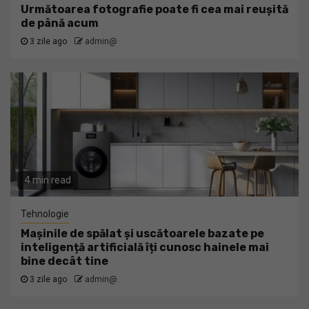
Următoarea fotografie poate fi cea mai reușită
de până acum
3 zile ago
admin@
4 min read
Tehnologie
Mașinile de spălat și uscătoarele bazate pe
inteligență artificială îți cunosc hainele mai
bine decât tine
3 zile ago
admin@