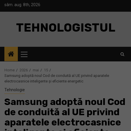
Skip
sâm. aug. 8th, 2026
to
content
TEHNOLOGISTUL
Primary
Menu
Home
2026
mai
15
Samsung adoptă noul Cod de conduită al UE privind aparatele
electrocasnice inteligente și eficiente energetic
Tehnologie
Samsung adoptă noul Cod
de conduită al UE privind
aparatele electrocasnice