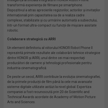
transformă experiența de filmare pe smartphone.
Dispozitivul a atras aprecierile regizorilor, actorilor și invitaților
internaționali prin capacitatea sa de a realiza cadre
complexe, stabilizate și cu urmărire automată a subiectului,
într-un format ultra-compact cu funcții de mișcare asistate
robotic.
Colaborare strategică cu ARRI
Un element definitoriu al viitorului HONOR Robot Phone îl
reprezintă primele rezultate ale colaborării tehnice strategice
dintre HONOR și ARRI, unul dintre cei mai respectați
producători de camere și tehnologii profesionale pentru
industria cinematografică.
De peste un secol, ARRI contribuie la evoluția cinematografiei,
de la primele producții de film până la cele mai avansate
sisteme digitale utilizate astăzi la nivel global. Expertiza
companiei a fost recunoscută prin 20 de Scientific and
Technical Awards acordate de Academy of Motion Picture
Arts and Sciences.