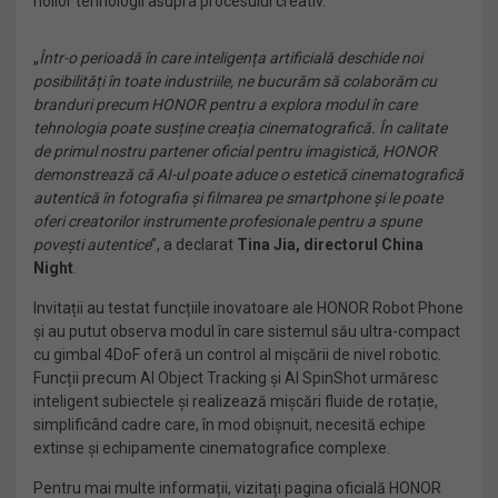
noilor tehnologii asupra procesului creativ.
„
Într-o perioadă în care inteligența artificială deschide noi
posibilități în toate industriile, ne bucurăm să colaborăm cu
branduri precum HONOR pentru a explora modul în care
tehnologia poate susține creația cinematografică. În calitate
de primul nostru partener oficial pentru imagistică, HONOR
demonstrează că AI-ul poate aduce o estetică cinematografică
autentică în fotografia și filmarea pe smartphone și le poate
oferi creatorilor instrumente profesionale pentru a spune
povești autentice
”, a declarat
Tina Jia, directorul China
Night
.
Invitații au testat funcțiile inovatoare ale HONOR Robot Phone
și au putut observa modul în care sistemul său ultra-compact
cu gimbal 4DoF oferă un control al mișcării de nivel robotic.
Funcții precum AI Object Tracking și AI SpinShot urmăresc
inteligent subiectele și realizează mișcări fluide de rotație,
simplificând cadre care, în mod obișnuit, necesită echipe
extinse și echipamente cinematografice complexe.
Pentru mai multe informații, vizitați pagina oficială HONOR