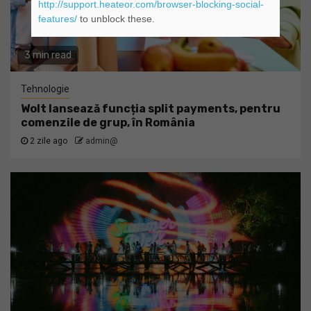
http://support.heateor.com/browser-blocking-social-
features/
to unblock these.
3 min read
Tehnologie
Wolt lansează funcția split payments, pentru
comenzile de grup, în România
2 zile ago
admin@