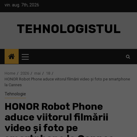
Skip
vin. aug. 7th, 2026
to
content
TEHNOLOGISTUL
Primary
Menu
Home
2026
mai
18
HONOR Robot Phone aduce viitorul filmării video și foto pe smartphone
la Cannes
Tehnologie
HONOR Robot Phone
aduce viitorul filmării
video și foto pe