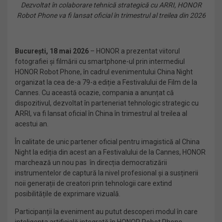
Dezvoltat în colaborare tehnică strategică cu ARRI, HONOR
Robot Phone va fi lansat oficial în trimestrul al treilea din 2026
București, 18 mai 2026
– HONOR a prezentat viitorul
fotografiei și filmării cu smartphone-ul prin intermediul
HONOR Robot Phone, în cadrul evenimentului China Night
organizat la cea de-a 79-a ediție a Festivalului de Film de la
Cannes. Cu această ocazie, compania a anunțat că
dispozitivul, dezvoltat în parteneriat tehnologic strategic cu
ARRI, va fi lansat oficial în China în trimestrul al treilea al
acestui an.
În calitate de unic partener oficial pentru imagistică al China
Night la ediția din acest an a Festivalului de la Cannes, HONOR
marchează un nou pas în direcția democratizării
instrumentelor de captură la nivel profesional și a susținerii
noii generații de creatori prin tehnologii care extind
posibilitățile de exprimare vizuală.
Participanții la eveniment au putut descoperi modul în care
inteligența artificială integrată în HONOR Robot Phone