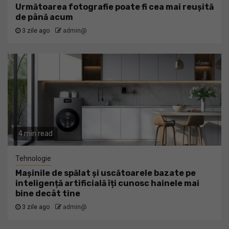
Următoarea fotografie poate fi cea mai reușită
de până acum
3 zile ago
admin@
4 min read
Tehnologie
Mașinile de spălat și uscătoarele bazate pe
inteligență artificială îți cunosc hainele mai
bine decât tine
3 zile ago
admin@