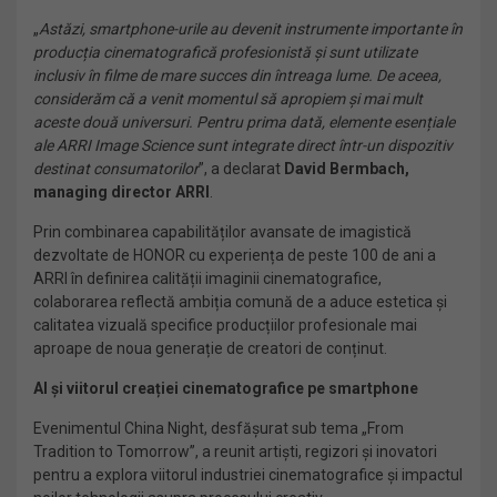
„
Astăzi, smartphone-urile au devenit instrumente importante în
producția cinematografică profesionistă și sunt utilizate
inclusiv în filme de mare succes din întreaga lume. De aceea,
considerăm că a venit momentul să apropiem și mai mult
aceste două universuri. Pentru prima dată, elemente esențiale
ale ARRI Image Science sunt integrate direct într-un dispozitiv
destinat consumatorilor
”, a declarat
David Bermbach,
managing director ARRI
.
Prin combinarea capabilităților avansate de imagistică
dezvoltate de HONOR cu experiența de peste 100 de ani a
ARRI în definirea calității imaginii cinematografice,
colaborarea reflectă ambiția comună de a aduce estetica și
calitatea vizuală specifice producțiilor profesionale mai
aproape de noua generație de creatori de conținut.
AI și viitorul creației cinematografice pe smartphone
Evenimentul China Night, desfășurat sub tema „From
Tradition to Tomorrow”, a reunit artiști, regizori și inovatori
pentru a explora viitorul industriei cinematografice și impactul