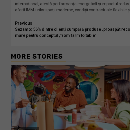
internațional, atestă performanța energetică și impactul redus 
oferă IMM-urilor spații moderne, condiții contractuale flexibile 
Continue
Previous
Sezamo: 56% dintre clienți cumpără produse „proaspăt recolta
Reading
mare pentru conceptul „from farm to table”
MORE STORIES