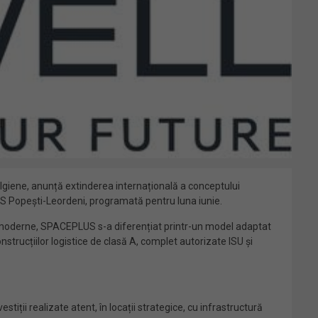
elgiene, anunță extinderea internațională a conceptului
S Popești-Leordeni, programată pentru luna iunie.
tice moderne, SPACEPLUS s-a diferențiat printr-un model adaptat
strucțiilor logistice de clasă A, complet autorizate ISU și
tiții realizate atent, în locații strategice, cu infrastructură