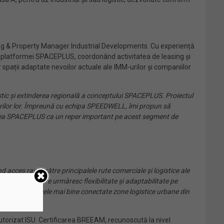
sing & Property Manager Industrial Developments. Cu experiență
erea platformei SPACEPLUS, coordonând activitatea de leasing și
 spații adaptate nevoilor actuale ale IMM-urilor și companiilor
tic și extinderea regională a conceptului SPACEPLUS. Proiectul
ssurilor lor. Împreună cu echipa SPEEDWELL, îmi propun să
lidarea SPACEPLUS ca un reper important pe acest segment de
cces rapid către principalele rute comerciale și logistice ale
ru IMM-urile care urmăresc flexibilitate și adaptabilitate pe
tr-una dintre cele mai bine conectate zone logistice urbane din
autorizat ISU. Certificarea BREEAM, recunoscută la nivel