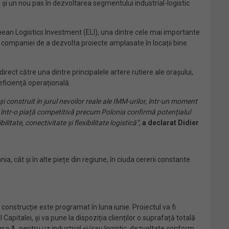
i un nou pas în dezvoltarea segmentului industrial-logistic
opean Logistics Investment (ELI), una dintre cele mai importante
 companiei de a dezvolta proiecte amplasate în locații bine
irect către una dintre principalele artere rutiere ale orașului,
eficiență operațională.
construit în jurul nevoilor reale ale IMM-urilor, într-un moment
i într-o piață competitivă precum Polonia confirmă potențialul
ate, conectivitate și flexibilitate logistică”
,
a declarat Didier
 cât și în alte piețe din regiune, în ciuda cererii constante
onstrucție este programat în luna iunie. Proiectul va fi
apitalei, și va pune la dispoziția clienților o suprafață totală
sa A, pentru uz industrial și/sau logistic, dezvoltate conform