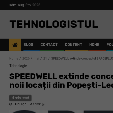
Skip
sâm. aug. 8th, 2026
to
content
TEHNOLOGISTUL
BLOG
CONTACT
CONTENT
HOME
POL
Home
2026
mai
21
SPEEDWELL extinde conceptul SPACEPLUS în 
Tehnologie
SPEEDWELL extinde concep
noii locații din Popești-L
4 min read
3 luni ago
admin@