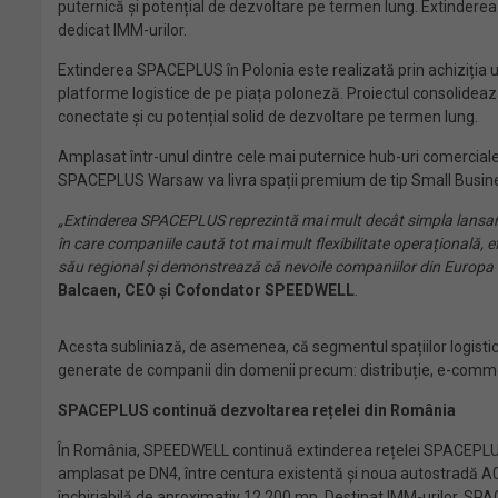
puternică și potențial de dezvoltare pe termen lung. Extindere
dedicat IMM-urilor.
Extinderea SPACEPLUS în Polonia este realizată prin achiziția u
platforme logistice de pe piața poloneză. Proiectul consolideaz
conectate și cu potențial solid de dezvoltare pe termen lung.
Amplasat într-unul dintre cele mai puternice hub-uri comerciale di
SPACEPLUS Warsaw va livra spații premium de tip Small Business U
„Extinderea SPACEPLUS reprezintă mai mult decât simpla lansarea a
în care companiile caută tot mai mult flexibilitate operațională,
său regional și demonstrează că nevoile companiilor din Europa Cen
Balcaen, CEO și Cofondator SPEEDWELL
.
Acesta subliniază, de asemenea, că segmentul spațiilor logistice
generate de companii din domenii precum: distribuție, e-commerc
SPACEPLUS continuă dezvoltarea rețelei din România
În România, SPEEDWELL continuă extinderea rețelei SPACEPLUS pri
amplasat pe DN4, între centura existentă și noua autostradă A0, c
închiriabilă de aproximativ 12.200 mp. Destinat IMM-urilor, SPA