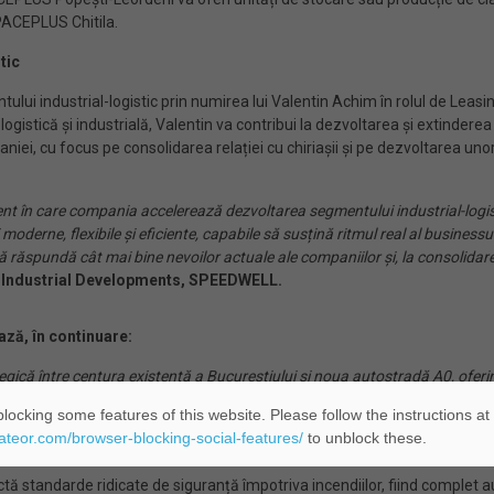
SPACEPLUS Chitila.
tic
ui industrial-logistic prin numirea lui Valentin Achim în rolul de Lea
 logistică și industrială, Valentin va contribui la dezvoltarea și extind
i, cu focus pe consolidarea relației cu chiriașii și pe dezvoltarea unor
t în care compania accelerează dezvoltarea segmentului industrial-logis
 moderne, flexibile și eficiente, capabile să susțină ritmul real al busine
re să răspundă cât mai bine nevoilor actuale ale companiilor și, la conso
 Industrial Developments, SPEEDWELL.
ază, în continuare:
ă între centura existentă a Bucureștiului și noua autostradă A0, oferind a
și configura spațiile încă din faza de dezvoltare, un avantaj important pent
locking some features of this website. Please follow the instructions at
atractivă pentru companiile aflate în căutarea unor spații disponibile în
eateor.com/browser-blocking-social-features/
to unblock these.
u operațiuni mixte.”
tă standarde ridicate de siguranță împotriva incendiilor, fiind complet 