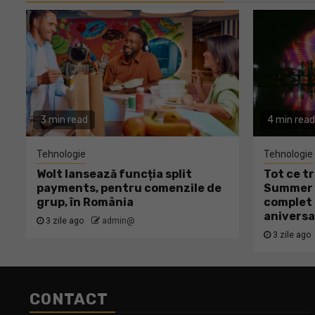
3 min read
4 min read
Tehnologie
Tehnologie
Wolt lansează funcția split
Tot ce tr
payments, pentru comenzile de
Summer W
grup, în România
complet 
aniversa
3 zile ago
admin@
3 zile ago
CONTACT