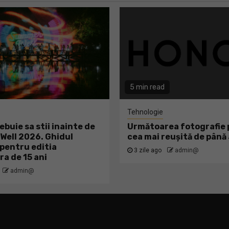
5 min read
Tehnologie
ebuie sa stii inainte de
Următoarea fotografie p
ell 2026. Ghidul
cea mai reușită de pân
pentru editia
3 zile ago
admin@
ra de 15 ani
admin@