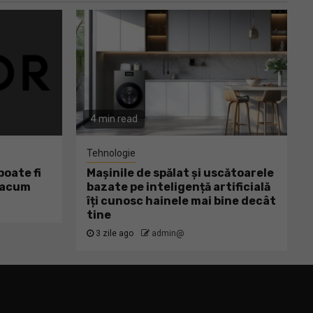
4 min read
Tehnologie
oate fi
Mașinile de spălat și uscătoarele
ă acum
bazate pe inteligență artificială
îți cunosc hainele mai bine decât
tine
3 zile ago
admin@