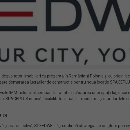
dezvoltatori imobiliari cu prezență în România și Polonia și cu origini b
tește demararea lucrărilor de construcție pentru noua locație SPACEPLU
nevoile IMM-urilor și al companiilor aflate în căutarea unor spații logis
dul SPACEPLUS îmbină flexibilitatea spațiilor modulare și standardele con
tice
ă și mai selectivă, SPEEDWELL își continuă strategia de creștere prin inves