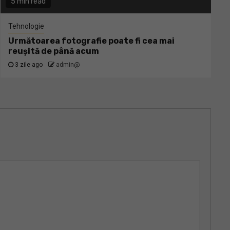
5 min read
Tehnologie
Următoarea fotografie poate fi cea mai
reușită de până acum
3 zile ago
admin@