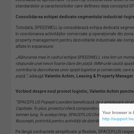
standardelor și caracteristicilor care definesc deja conceptul 
Consolidarea echipei dedicate segmentului industrial-logis
Totodată, SPEEDWELL își consolidează echipa dedicată segmentul
în coordonarea activităților comerciale și operaționale din zona
property management pentru dezvoltările industriale ale companie
aflate în expansiune.
„Alăturarea mea în cadrul echipei SPEEDWELL vine într-un momen
răspunde unei nevoi foarte clare din piață: IMM-urile caută spații
contribui la dezvoltarea unor spații logistice și comerciale, ca
piață.”,
adaugă
Valentin Achim, Leasing & Property Manager
Vorbind despre noul proiect logistic, Valentin Achim puncte
”SPACEPLUS Popești-Leordeni beneficiază de o amplasare strategic
Capitalei. În plus, proiectul oferă companiilor posibilitatea de a-
Your browser is b
termen lung. În același timp, SPACEPLUS Chitila rămâne o opțiune 
http://support.h
București, potrivită pentru activități de distribuție, depozitare sa
Pe lângă contractele simplificate și flexibile, SPACEPLUS respec