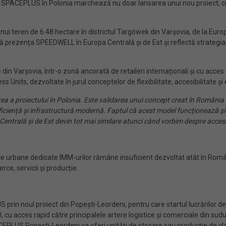
a SPACEPLUS în Polonia marchează nu doar lansarea unui nou proiect, ci ș
nui teren de 6.48 hectare în districtul Targówek din Varșovia, de la Eur
ă prezența SPEEDWELL în Europa Centrală și de Est și reflectă strategia
n Varșovia, într-o zonă ancorată de retaileri internaționali și cu acces d
nits, dezvoltate în jurul conceptelor de flexibilitate, accesibilitate și 
 proiectului în Polonia. Este validarea unui concept creat în România și 
 eficiență și infrastructură modernă. Faptul că acest model funcționează ș
trală și de Est devin tot mai similare atunci când vorbim despre accesibilit
 urbane dedicate IMM-urilor rămâne insuficient dezvoltat atât în România,
e, servicii și producție.
n noul proiect din Popești-Leordeni, pentru care startul lucrărilor de c
u acces rapid către principalele artere logistice și comerciale din sudul C
CEPLUS Popești-Leordeni va oferi unități de stocare sau producție de cla