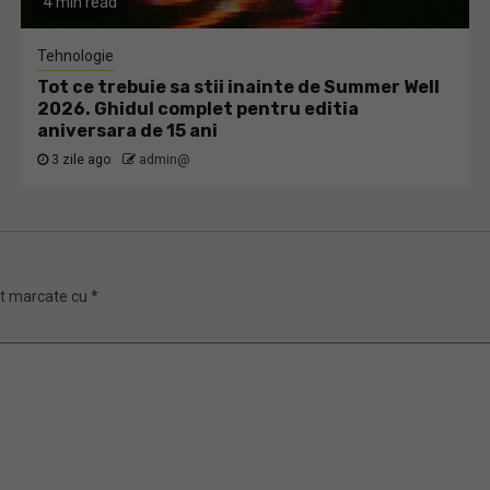
4 min read
Tehnologie
Tot ce trebuie sa stii inainte de Summer Well
2026. Ghidul complet pentru editia
aniversara de 15 ani
3 zile ago
admin@
nt marcate cu
*