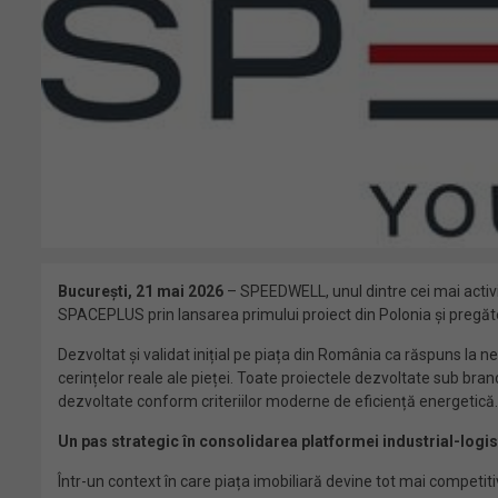
București, 21 mai 2026
– SPEEDWELL, unul dintre cei mai activi 
SPACEPLUS prin lansarea primului proiect din Polonia și pregă
Dezvoltat și validat inițial pe piața din România ca răspuns la 
cerințelor reale ale pieței. Toate proiectele dezvoltate sub bran
dezvoltate conform criteriilor moderne de eficiență energetică.
Un pas strategic în consolidarea platformei industrial-logis
Într-un context în care piața imobiliară devine tot mai competitiv