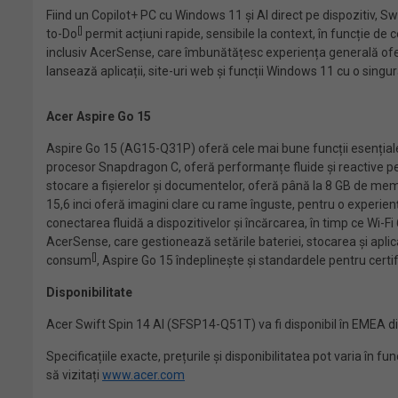
Fiind un Copilot+ PC cu Windows 11 și AI direct pe dispozitiv, Sw
[
]
to-Do
permit acțiuni rapide, sensibile la context, în funcție de 
inclusiv AcerSense, care îmbunătățesc experiența generală oferi
lansează aplicații, site-uri web și funcții Windows 11 cu o singu
Acer Aspire Go 15
Aspire Go 15 (AG15-Q31P) oferă cele mai bune funcții esențiale la
procesor Snapdragon C, oferă performanțe fluide și reactive pe
stocare a fișierelor și documentelor, oferă până la 8 GB de memo
15,6 inci oferă imagini clare cu rame înguste, pentru o experie
conectarea fluidă a dispozitivelor și încărcarea, în timp ce Wi-Fi 
AcerSense, care gestionează setările bateriei, stocarea și apli
[
]
consum
, Aspire Go 15 îndeplinește și standardele pentru cert
Disponibilitate
Acer Swift Spin 14 AI (SFSP14-Q51T) va fi disponibil în EMEA din
Specificațiile exacte, prețurile și disponibilitatea pot varia în f
să vizitați
www.acer.com