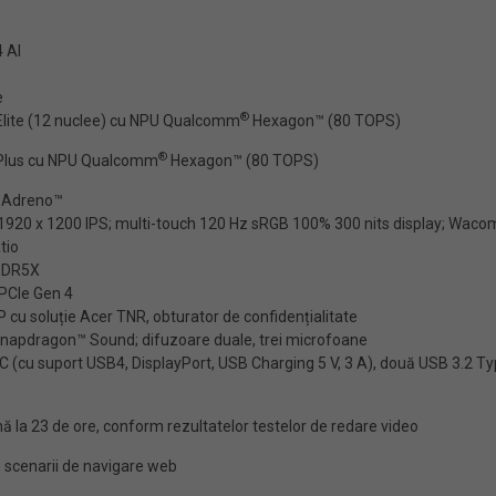
 AI
e
®
lite (12 nuclee) cu NPU Qualcomm
Hexagon™ (80 TOPS)
®
Plus cu NPU Qualcomm
Hexagon™ (80 TOPS)
Adreno™
20 x 1200 IPS; multi-touch 120 Hz sRGB 100% 300 nits display; Wacom 
tio
PDDR5X
PCIe Gen 4
cu soluție Acer TNR, obturator de confidențialitate
napdragon™ Sound; difuzoare duale, trei microfoane
 (cu suport USB4, DisplayPort, USB Charging 5 V, 3 A), două USB 3.2 Ty
 la 23 de ore, conform rezultatelor testelor de redare video
n scenarii de navigare web