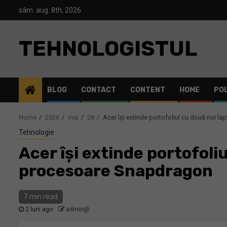
Skip
sâm. aug. 8th, 2026
to
content
TEHNOLOGISTUL
BLOG
CONTACT
CONTENT
HOME
POL
Home
2026
mai
28
Acer își extinde portofoliul cu două noi 
Tehnologie
Acer își extinde portofoli
procesoare Snapdragon
7 min read
2 luni ago
admin@