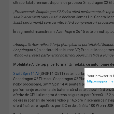
ultraportabil premium, dispune de procesor Snapdragon X2 Eli
„Procesoarele Snapdragon X2 Series oferă performanțe de top c
sale în Acer Swift Spin 14 AI”
, a declarat James Lin, General Ma
înaltă performanță care cer viteză fără compromisuri, procesare 
În segmentul mainstream, Acer Aspire Go 15 este primul lapto
„Anunțurile Acer reflectă forța și amploarea portofoliului Snapdr
Snapdragon C”
, a declarat Nitin Kumar, VP, Product Managem
Windows și oferă partenerilor noștri noi oportunități de a ajunge l
Mobilitate
AI
de top și performanță mobilă, cu autonomie de
Swift Spin 14 AI
(SFSP14-Q51T) este noul laptop convertibil Acer
Your browser is b
Snapdragon X2 Elite sau Snapdragon X2 Plus, acest centru mult
http://support.h
noilor procesoare, Swift Spin 14 AI poate fi piesa centrală a unu
performanțe excelente ale bateriei când este utilizat fără pri
oferite de GPU-ul integrat Adreno asigură suport DirectX 12.2 
de ore în scenarii de redare video și 16,5 ore în scenarii de nav
oferă încărcare rapidă, cu port DC-in de până la 100 W prin USB