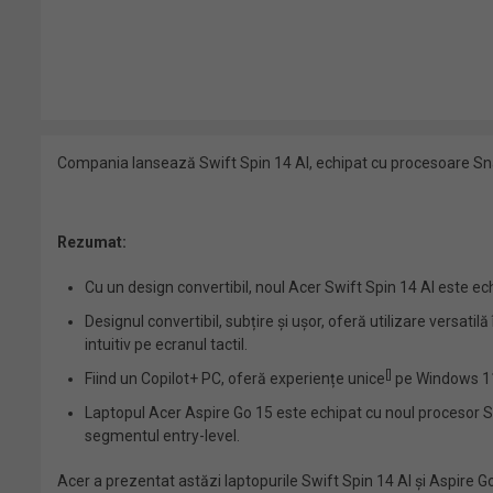
Compania lansează Swift Spin 14 AI, echipat cu procesoare Sn
Rezumat:
Cu un design convertibil, noul Acer Swift Spin 14 AI este 
Designul convertibil, subțire și ușor, oferă utilizare versati
intuitiv pe ecranul tactil.
[
]
Fiind un Copilot+ PC, oferă experiențe unice
pe Windows 11,
Laptopul Acer Aspire Go 15 este echipat cu noul procesor S
segmentul entry-level.
Acer a prezentat astăzi laptopurile Swift Spin 14 AI și Aspire 