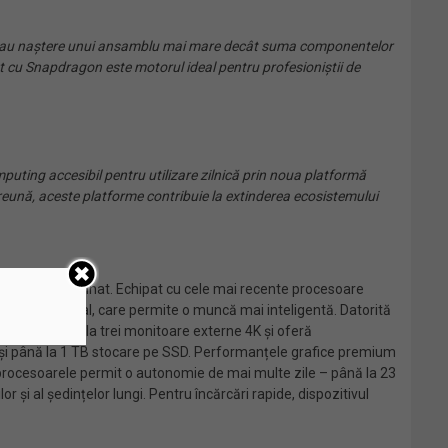
ă, dau naștere unui ansamblu mai mare decât suma componentelor
at cu Snapdragon este motorul ideal pentru profesioniștii de
puting accesibil pentru utilizare zilnică prin noua platformă
eună, aceste platforme contribuie la extinderea ecosistemului
gn mobil și rafinat. Echipat cu cele mai recente procesoare
și multimodal, care permite o muncă mai inteligentă. Datorită
; suportă până la trei monitoare externe 4K și oferă
X și până la 1 TB stocare pe SSD. Performanțele grafice premium
 procesoarele permit o autonomie de mai multe zile – până la 23
or și al ședințelor lungi. Pentru încărcări rapide, dispozitivul