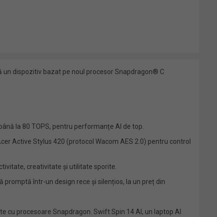
ă un dispozitiv bazat pe noul procesor Snapdragon® C
până la 80 TOPS, pentru performanțe AI de top.
e un Acer Active Stylus 420 (protocol Wacom AES 2.0) pentru control
tate, creativitate și utilitate sporite.
romptă într-un design rece și silențios, la un preț din
pate cu procesoare Snapdragon. Swift Spin 14 AI, un laptop AI