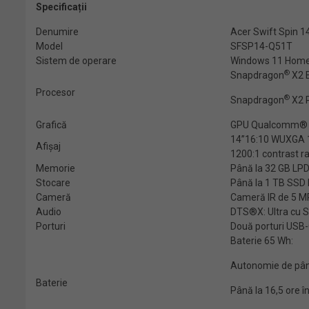
Specificații
Denumire
Acer Swift Spin 14
Model
SFSP14-Q51T
Sistem de operare
Windows 11 Hom
®
Snapdragon
X2 E
Procesor
®
Snapdragon
X2 
Grafică
GPU Qualcomm® 
14”16:10 WUXGA 19
Afișaj
1200:1 contrast ra
Memorie
Până la 32 GB L
Stocare
Până la 1 TB SSD 
Cameră
Cameră IR de 5 MP 
Audio
DTS®X: Ultra cu S
Porturi
Două porturi USB-C
Baterie 65 Wh:
Autonomie de până
Baterie
Până la 16,5 ore î