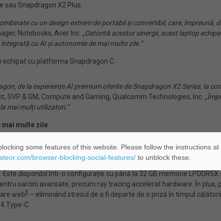
te sau Snapdragon X2 Plus.
ombinate cu un design extrem de portabil și convertibil, care, împreun
nager, Notebooks, Acer Inc.
„Datorită acestor sinergii, acest laptop echip
integrată cu AI și autonomie de mai multe zile.”
p echipat cu platforma Snapdragon C.
agon, de la experiențe AI premium oferite de Snapdragon X2 Series, la com
ent, SVP & GM, Compute and Gaming, Qualcomm Technologies, Inc.
„Împr
a mai mulți utilizatori.”
 mai multe zile
 ideal pentru cei care au nevoie de performanțe AI rapide, într-un desi
locking some features of this website. Please follow the instructions at
itasking dispune de un NPU robust cu 80 TOPS pentru suport AI agentic 
eateor.com/browser-blocking-social-features/
to unblock these.
i spațiu de lucru de înaltă performanță, atât la birou, cât și în deplasare
ză. Este disponibil într-o configurație cu până la 32 GB memorie LPDDR5
pentru sarcini avansate, precum ray tracing accelerat hardware. În plus,
[
]
igare web
– eliminând stresul de a fi departe de o priză în timpul călătoriil
 4 Type-C.