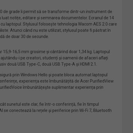
60 de grade îi permit să se transforme dintr-un instrument de
u luat notițe, editare și semnarea documentelor. Ecranul de 14
dard cu laptopul. Stylusul folosește tehnologia Wacom AES 2.0 care
iste. Atunci când nu este utilizat, stylusul poate fi păstrat în
pidă de doar 30 de secunde.
doar 15,9-16,5 mm grosime și cântărind doar 1,34 kg. Laptopul
ajutându-i pe creatori, studenți și oamenii de afaceri aflați
clusiv două USB Type-C, două USB Type-A și HDMI 2.1.
ă sigură prin Windows Hello și poate bloca automat laptopul
leconferințe, experiența este îmbunătățită de Acer PurifiedView
r PurifiedVoice îmbunătățește suplimentar experiența prin
sunetul este clar, fie într-o conferință, fie în timpul
 se conectează la rețele și periferice prin Wi-Fi 7, Bluetooth