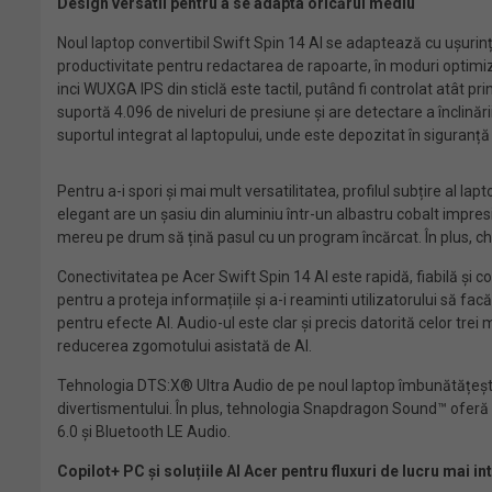
Design
versatil pentru a se adapta oricărui mediu
Noul laptop convertibil Swift Spin 14 AI se adaptează cu ușurin
productivitate pentru redactarea de rapoarte, în moduri optimiz
inci WUXGA IPS din sticlă este tactil, putând fi controlat atât p
suportă 4.096 de niveluri de presiune și are detectare a înclinării
suportul integrat al laptopului, unde este depozitat în siguranț
Pentru a-i spori și mai mult versatilitatea, profilul subțire al
elegant are un șasiu din aluminiu într-un albastru cobalt impresi
mereu pe drum să țină pasul cu un program încărcat. În plus, c
Conectivitatea pe Acer Swift Spin 14 AI este rapidă, fiabilă și 
pentru a proteja informațiile și a-i reaminti utilizatorului să 
pentru efecte AI. Audio-ul este clar și precis datorită celor tr
reducerea zgomotului asistată de AI.
Tehnologia DTS:X® Ultra Audio de pe noul laptop îmbunătățește ca
divertismentului. În plus, tehnologia Snapdragon Sound™ oferă au
6.0 și Bluetooth LE Audio.
Copilot+ PC și soluțiile AI Acer pentru fluxuri de lucru mai in