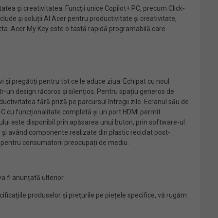
atea și creativitatea. Funcții unice Copilot+ PC, precum Click-
lude și soluții AI Acer pentru productivitate și creativitate,
ecta. Acer My Key este o tastă rapidă programabilă care
 și pregătiți pentru tot ce le aduce ziua. Echipat cu noul
-un design răcoros și silențios. Pentru spațiu generos de
ctivitatea fără priză pe parcursul întregii zile. Ecranul său de
-C cu funcționalitate completă și un port HDMI permit
ivului este disponibil prin apăsarea unui buton, prin software-ul
 și având componente realizate din plastic reciclat post-
 pentru consumatorii preocupați de mediu.
 fi anunțată ulterior.
cificațiile produselor și prețurile pe piețele specifice, vă rugăm