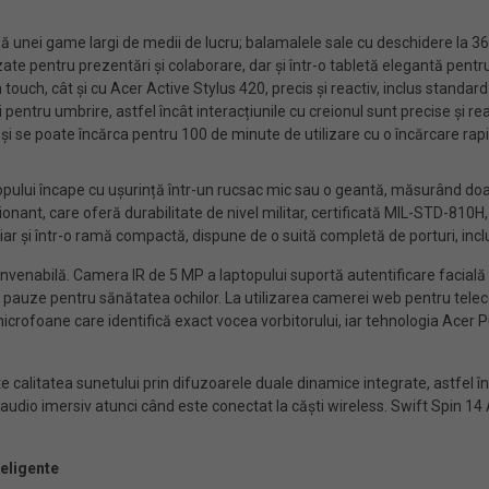
ță unei game largi de medii de lucru; balamalele sale cu deschidere la 3
ate pentru prezentări și colaborare, dar și într-o tabletă elegantă pentr
rin touch, cât și cu Acer Active Stylus 420, precis și reactiv, inclus stan
 pentru umbrire, astfel încât interacțiunile cu creionul sunt precise și real
ă și se poate încărca pentru 100 de minute de utilizare cu o încărcare ra
 laptopului încape cu ușurință într-un rucsac mic sau o geantă, măsurând 
onant, care oferă durabilitate de nivel militar, certificată MIL-STD-810H, 
hiar și într-o ramă compactă, dispune de o suită completă de porturi, in
convenabilă. Camera IR de 5 MP a laptopului suportă autentificare facial
facă pauze pentru sănătatea ochilor. La utilizarea camerei web pentru te
ei microfoane care identifică exact vocea vorbitorului, iar tehnologia Ace
litatea sunetului prin difuzoarele duale dinamice integrate, astfel încât 
dio imersiv atunci când este conectat la căști wireless. Swift Spin 14 AI
teligente