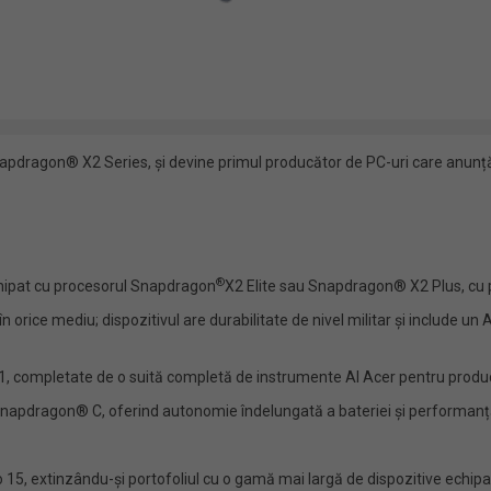
apdragon® X2 Series, și devine primul producător de PC-uri care anunț
®
echipat cu procesorul Snapdragon
X2 Elite sau Snapdragon® X2 Plus, cu 
lă în orice mediu; dispozitivul are durabilitate de nivel militar și includ
 completate de o suită completă de instrumente AI Acer pentru productivi
napdragon® C, oferind autonomie îndelungată a bateriei și performanță p
Go 15, extinzându-și portofoliul cu o gamă mai largă de dispozitive echi