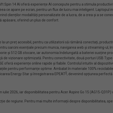
ift Spin 14 AI oferă experiențe AI concepute pentru a stimula productivit
ceea ce apare pe ecran, pentru un flux de lucru mai inteligent. Laptopul inc
nd clienților modalități personalizate de a lucra, de a crea și a se con
ră apăsare, oferind un plus de confort.
 un preț accesibil, pentru ca utilizatorii să rămână conectați, productivi
ntru sarcini esențiale precum munca, navigarea web și streaming-ul, într
rie și 512 GB stocare, iar autonomia îndelungată a bateriei susține produ
nță de vizionare optimizată. Pentru conectivitate, două porturi USB Type
6E oferă experiențe online rapide și fiabile. Controlul intuitiv al dispozit
cațiile pentru performanțe optime. Ambalat în materiale 100% reciclabile
[
]
ificarea Energy Star și înregistrarea EPEAT
, devenind opțiunea perfectă
 iulie 2026, iar disponibilitatea pentru Acer Aspire Go 15 (AG15-Q31P) va
uncție de regiune. Pentru mai multe informații despre disponibilitatea, spe